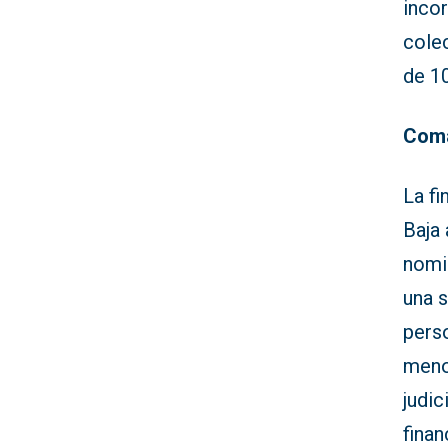
inco
cole
de 1
Coma
La fi
Baja 
nomin
una s
perso
meno
judi
finan