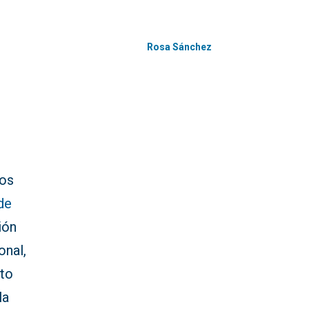
Rosa Sánchez
ros
de
ión
onal,
nto
la