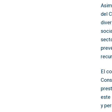
Asim
del C
diver
socia
sect
prev
recu
El c
Conse
prest
este 
y pe