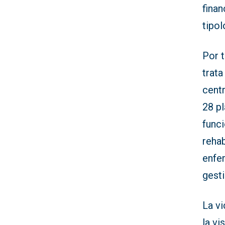
finan
tipol
Por t
trata
centr
28 pl
funci
rehab
enfe
gest
La v
la vi