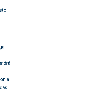
esto
ega
endrá
ión a
idas