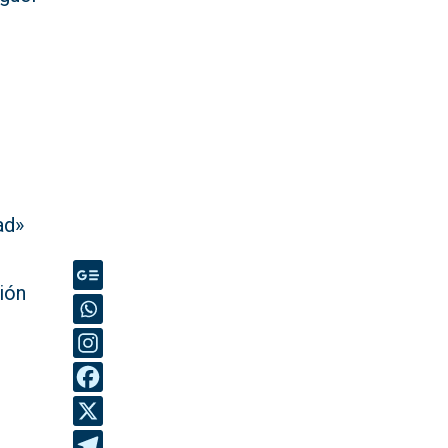
ad»
ión