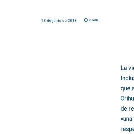
3
min.
18 de junio de 2018
La vi
Inclu
que 
Orihu
de r
«una
respe