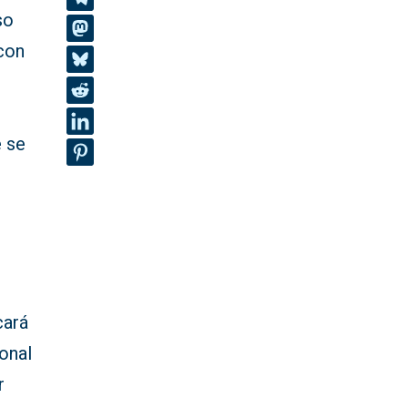
so
 con
e se
cará
onal
r