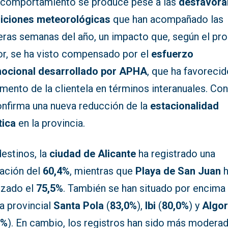
 comportamiento se produce pese a las
desfavora
iciones meteorológicas
que han acompañado las
eras semanas del año, un impacto que, según el pro
or, se ha visto compensado por el
esfuerzo
ocional desarrollado por APHA
, que ha favorecid
mento de la clientela en términos interanuales. Con 
onfirma una nueva reducción de la
estacionalidad
tica
en la provincia.
estinos, la
ciudad de Alicante
ha registrado una
ación del
60,4%
, mientras que
Playa de San Juan
h
nzado el
75,5%
. También se han situado por encima 
a provincial
Santa Pola
(
83,0%
),
Ibi
(
80,0%
) y
Algor
0%
). En cambio, los registros han sido más modera