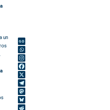
ea
 a un
eros
,
ia
os