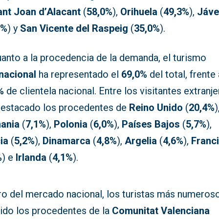
ant Joan d’Alacant
(
58,0%
),
Orihuela
(
49,3%
),
Jáv
0%
) y
San Vicente del Raspeig
(
35,0%
).
uanto a la procedencia de la demanda, el turismo
rnacional
ha representado el
69,0%
del total, frente
%
de clientela nacional. Entre los visitantes extranj
destacado los procedentes de
Reino Unido
(
20,4%
)
ania
(
7,1%
),
Polonia
(
6,0%
),
Países Bajos
(
5,7%
),
ia
(
5,2%
),
Dinamarca
(
4,8%
),
Argelia
(
4,6%
),
Franc
%
) e
Irlanda
(
4,1%
).
ro del mercado nacional, los turistas más numeros
sido los procedentes de la
Comunitat Valenciana