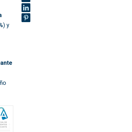
a
%
) y
cante
año