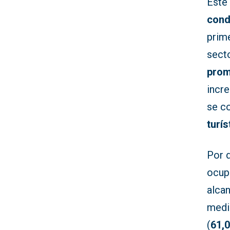
Este
cond
prim
sect
prom
incre
se c
turís
Por d
ocup
alca
medi
(
61,