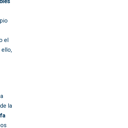
bles
pio
o el
ello,
a
de la
fa
dos