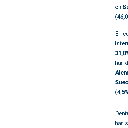
en
S
(
46,
En c
inte
31,0
han 
Alem
Suec
(
4,5
Dent
han 