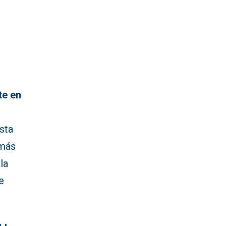
te en
asta
emás
la
e