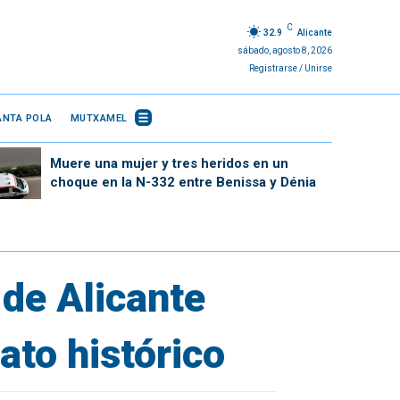
C
32.9
Alicante
sábado, agosto 8, 2026
Registrarse / Unirse
ANTA POLA
MUTXAMEL
Muere una mujer y tres heridos en un
choque en la N-332 entre Benissa y Dénia
 de Alicante
ato histórico