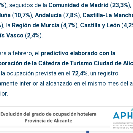
0%
), seguidos de la
Comunidad de Madrid
(
23,3%
),
luña
(
10,7%
),
Andalucía
(
7,8%
),
Castilla-La Manch
%
), la
Región de Murcia
(
4,7%
),
Castilla y León
(
4,2
ís Vasco
(
2,4%
).
ra a febrero, el
predictivo elaborado con la
boración de la Cátedra de Turismo Ciudad de Ali
 la ocupación prevista en el
72,4%
, un registro
ramente inferior al alcanzado en el mismo mes del 
ior.