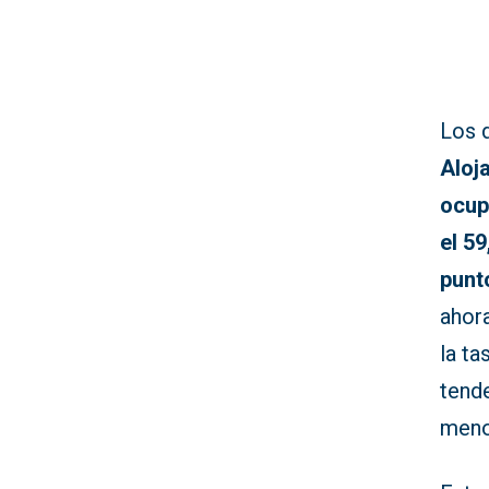
Los 
Aloj
ocup
el 5
punt
ahor
la ta
tend
menos