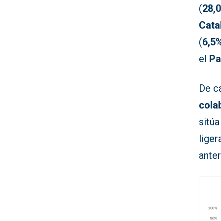
(
28,
Cata
(
6,5
el
Pa
De ca
cola
sitúa
lige
anter