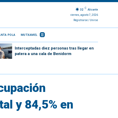
C
32
Alicante
viernes, agosto 7, 2026
Registrarse / Unirse
ANTA POLA
MUTXAMEL
Interceptadas diez personas tras llegar en
patera a una cala de Benidorm
ocupación
tal y 84,5% en