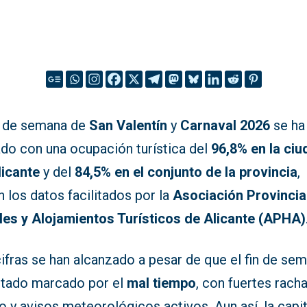
in de semana de
San Valentín
y
Carnaval 2026
se ha
ado con una ocupación turística del
96,8% en la ci
licante
y del
84,5% en el conjunto de la provincia
,
 los datos facilitados por la
Asociación Provincia
les y Alojamientos Turísticos de Alicante (APHA)
ifras se han alcanzado a pesar de que el fin de se
stado marcado por el
mal tiempo
, con fuertes rach
o y avisos meteorológicos activos. Aun así, la capit