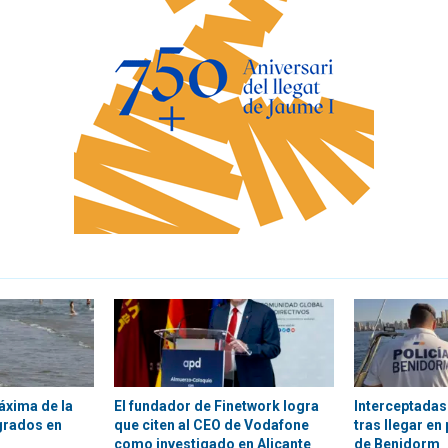
áxima de la
El fundador de Finetwork logra
Interceptadas
grados en
que citen al CEO de Vodafone
tras llegar en
como investigado en Alicante
de Benidorm