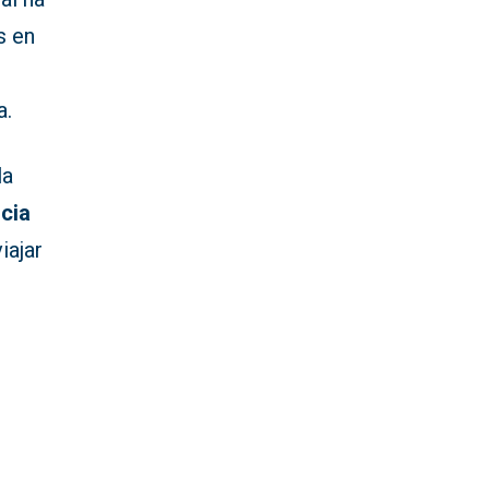
s en
a.
la
ncia
iajar