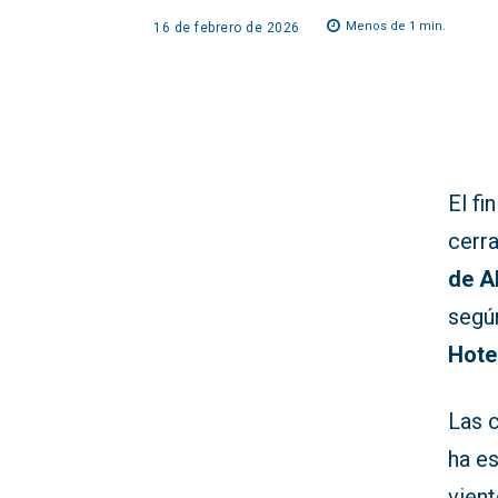
Menos de 1
min.
16 de febrero de 2026
El f
cerr
de A
según
Hote
Las c
ha e
vient