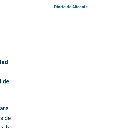
Diario de Alicante
udad
l de
.
mana
as de
al ha