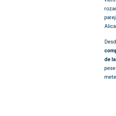
roza
parej
Alic
Desde
comp
de l
pese
meteo