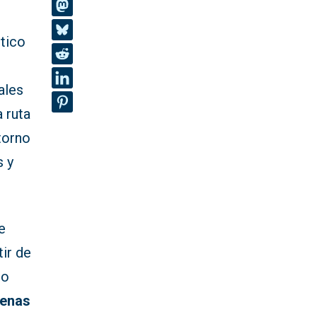
stico
ales
 ruta
torno
s y
e
tir de
mo
ienas