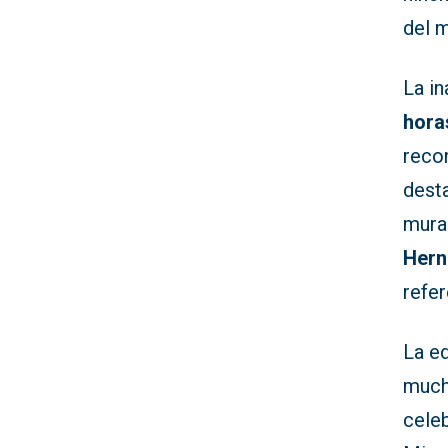
del m
La in
hora
recon
dest
mura
Hern
refer
La ed
much
celeb