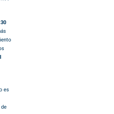
:30
más
iento
os
l
ro es
 de