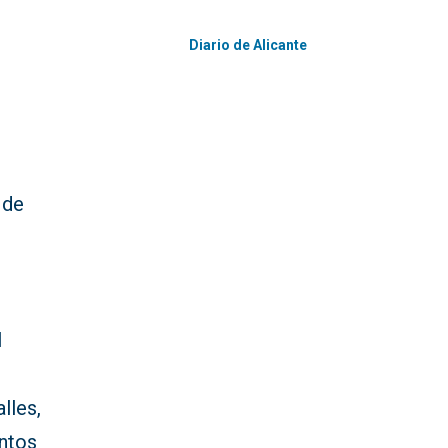
Diario de Alicante
 de
l
alles,
untos