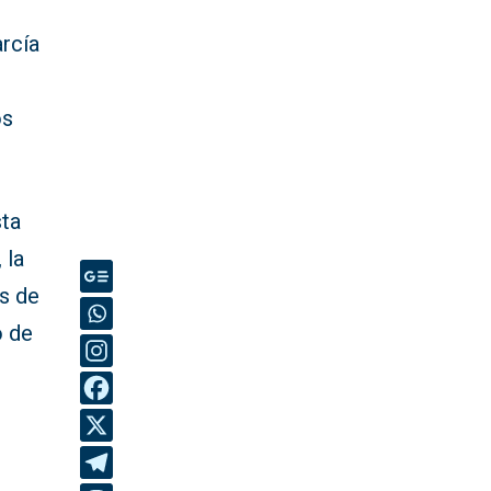
arcía
os
sta
 la
es de
o de