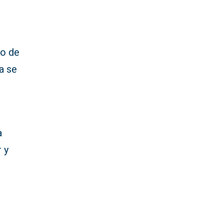
to de
a se
a
 y