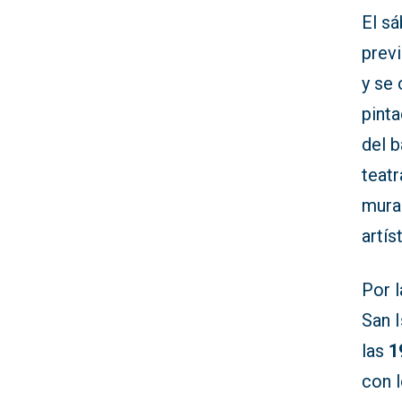
El s
previ
y se 
pint
del b
teat
mura
artís
Por l
San I
las
1
con 