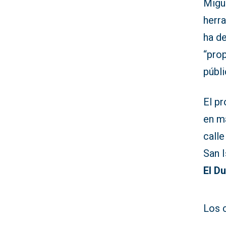
Migue
herr
ha d
“pro
públi
El pr
en ma
calle
San I
El D
Los 