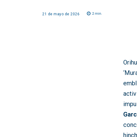
2
min.
21 de mayo de 2026
Orihu
‘Mura
embl
acti
impul
Garc
conci
hinch