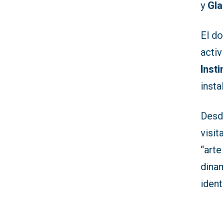
y
Gla
El d
activ
Inst
insta
Desd
visi
“arte
dinam
ident