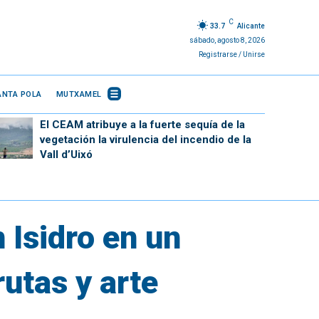
C
33.7
Alicante
sábado, agosto 8, 2026
Registrarse / Unirse
ANTA POLA
MUTXAMEL
El CEAM atribuye a la fuerte sequía de la
vegetación la virulencia del incendio de la
Vall d’Uixó
 Isidro en un
rutas y arte