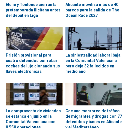
Elche y Toulouse cierran la
Alicante moviliza más de 40
pretemporada ilicitana antes
barcos para la salida de The
del debut en Liga
Ocean Race 2027
Prisión provisional para
La siniestralidad laboral baja
cuatro detenidos por robar
en la Comunitat Valenciana
coches de lujo clonando sus
pero deja 32 fallecidos en
llaves electrónicas
medio año
La compraventa de viviendas
Cae una macrored de tráfico
se estanca en junio en la
de migrantes y drogas con 77
Comunitat Valenciana con
detenidos y bases en Alicante
8.558 operaciones
y el Mediterráneo