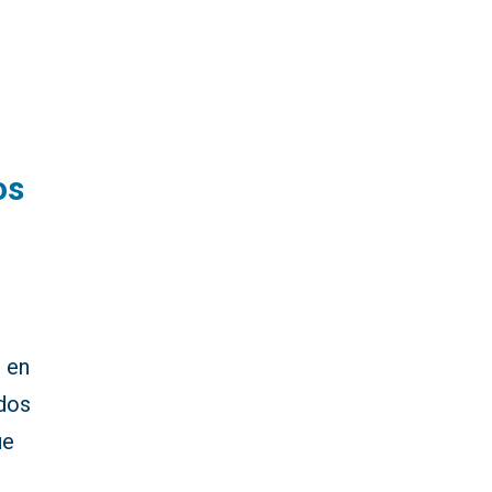
os
e en
 dos
ue