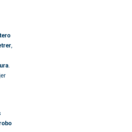
tero
trer
,
ura
.
jer
s
 robo