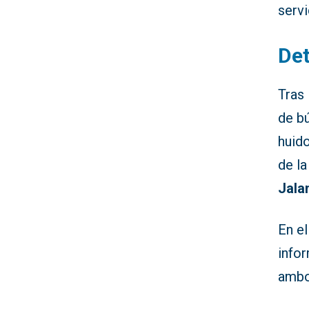
serv
Det
Tras 
de b
huido
de la
Jala
En el
infor
ambo