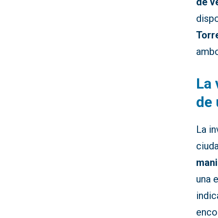
de v
dispo
Torr
ambo
La 
de 
La i
ciuda
mani
una e
indic
encon