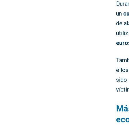
Duran
un
cu
de a
utili
euro
Tambi
ellos
sido 
víct
Más
ec