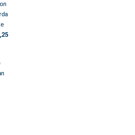
ron
rda
te
,25
e
an