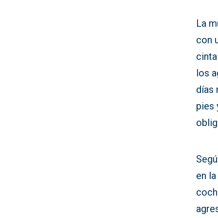
La m
con u
cinta
los 
días 
pies 
oblig
Segú
en la
coch
agre