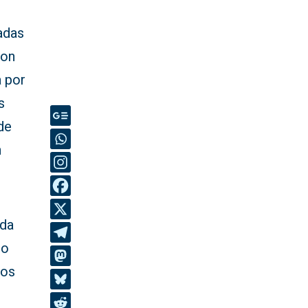
adas
con
a por
s
de
n
ida
io
tos