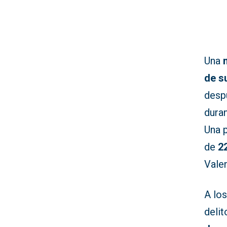
Una
de s
desp
dura
Una 
de
2
Valen
A los
deli