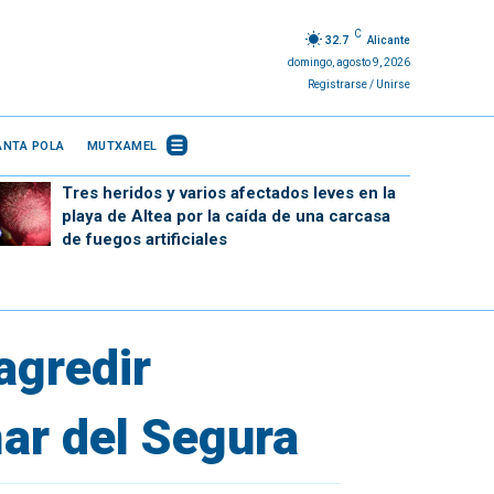
C
32.7
Alicante
domingo, agosto 9, 2026
Registrarse / Unirse
ANTA POLA
MUTXAMEL
Tres heridos y varios afectados leves en la
playa de Altea por la caída de una carcasa
de fuegos artificiales
agredir
ar del Segura