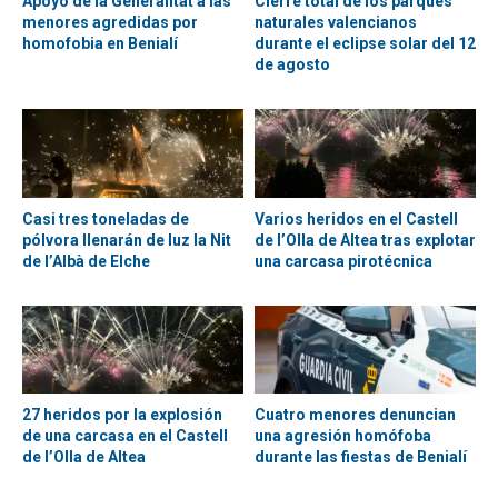
Apoyo de la Generalitat a las
Cierre total de los parques
menores agredidas por
naturales valencianos
homofobia en Benialí
durante el eclipse solar del 12
de agosto
Casi tres toneladas de
Varios heridos en el Castell
pólvora llenarán de luz la Nit
de l’Olla de Altea tras explotar
de l’Albà de Elche
una carcasa pirotécnica
27 heridos por la explosión
Cuatro menores denuncian
de una carcasa en el Castell
una agresión homófoba
de l’Olla de Altea
durante las fiestas de Benialí