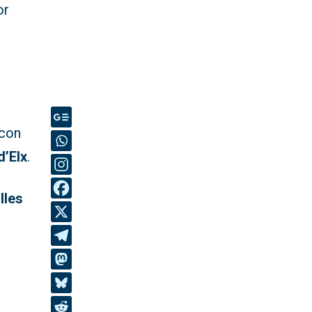
or
 con
d’Elx
.
lles
.