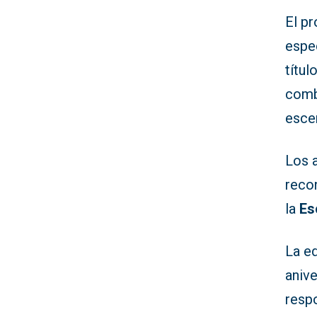
El p
espe
títul
comb
esce
Los 
reco
la
Es
La e
anive
resp