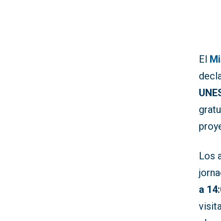
El
Mi
decl
UNE
gratu
proye
Los 
jorna
a 14
visit