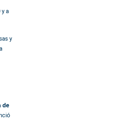
0
y a
sas y
a
a de
unció