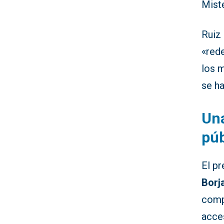
Mist
Ruiz
«rede
los 
se ha
Una
púb
El p
Borj
comp
acces