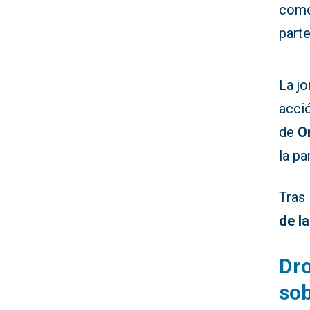
com
part
La jo
acció
de
O
la pa
Tras 
de l
Dro
sob