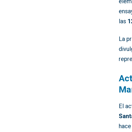
eleme
ensa
las
1
La p
divul
repre
Act
Ma
El ac
Sant
hace 