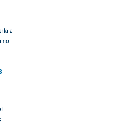
rla a
a no
s
o
l
s