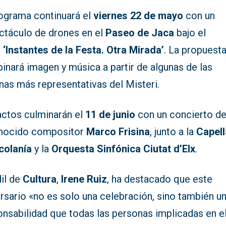
rograma continuará el
viernes 22 de mayo
con un
ctáculo de drones en el
Paseo de Jaca
bajo el
o
‘Instantes de la Festa. Otra Mirada’
. La propuest
inará imagen y música a partir de algunas de las
nas más representativas del Misteri.
actos culminarán el
11 de junio
con un concierto de
nocido compositor
Marco Frisina
, junto a la
Capell
colanía
y la
Orquesta Sinfónica Ciutat d’Elx
.
dil de
Cultura
,
Irene Ruiz
, ha destacado que este
rsario «no es solo una celebración, sino también u
onsabilidad que todas las personas implicadas en e