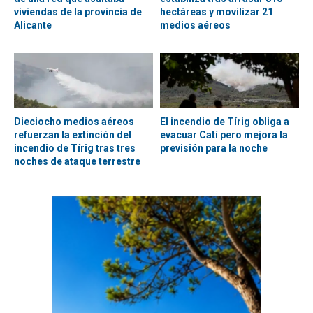
viviendas de la provincia de
hectáreas y movilizar 21
Alicante
medios aéreos
Dieciocho medios aéreos
El incendio de Tírig obliga a
refuerzan la extinción del
evacuar Catí pero mejora la
incendio de Tírig tras tres
previsión para la noche
noches de ataque terrestre