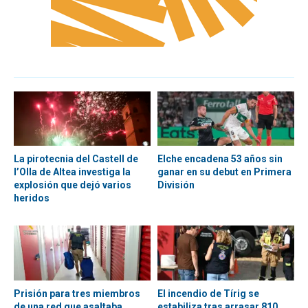
La pirotecnia del Castell de
Elche encadena 53 años sin
l’Olla de Altea investiga la
ganar en su debut en Primera
explosión que dejó varios
División
heridos
Prisión para tres miembros
El incendio de Tírig se
de una red que asaltaba
estabiliza tras arrasar 810