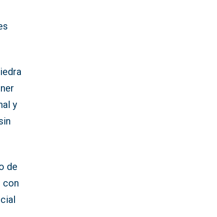
es
iedra
oner
nal y
sin
to de
o con
cial