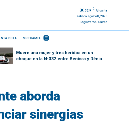
C
32.9
Alicante
sábado, agosto 8, 2026
Registrarse / Unirse
ANTA POLA
MUTXAMEL
Muere una mujer y tres heridos en un
choque en la N-332 entre Benissa y Dénia
nte aborda
nciar sinergias