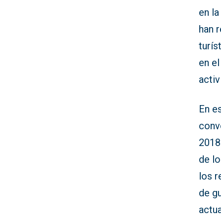
en l
han r
turís
en e
activ
En es
conv
2018
de lo
los r
de gu
actua