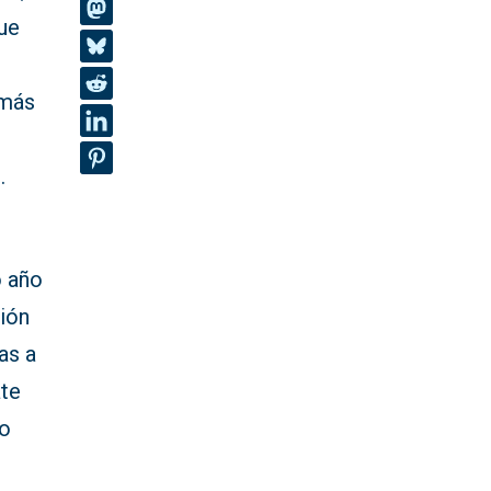
que
emás
.
o año
ión
as a
ate
ro