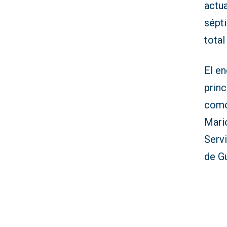
actu
sépti
total
El e
princ
como 
Mario
Servi
de Gu