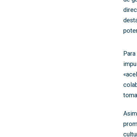
direc
dest
poten
Para
impu
«acel
cola
toma
Asim
promu
cultu