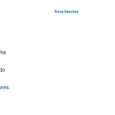
Rosa Sánchez
 ha
ndo
ores.