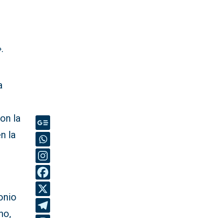
.
a
on la
n la
onio
ho,