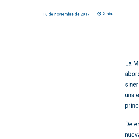
2
min.
16 de noviembre de 2017
La Me
abord
siner
una e
princ
De e
nueva