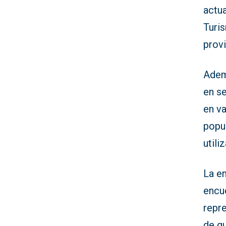
actua
Turis
provi
Ademá
en se
en va
popul
utili
La e
encue
repre
de gu