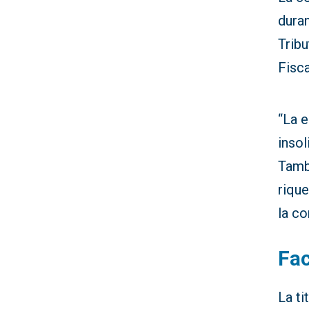
duran
Trib
Fisc
“La e
insol
Tamb
riqu
la c
Fac
La ti