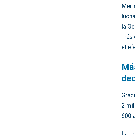
Meri
lucha
la Ge
más d
el ef
Más
dec
Graci
2 mil
600 
La c