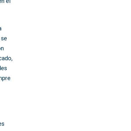
en el
a
 se
on
cado,
des
empre
es