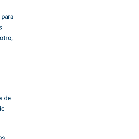
 para
s
otro,
ca de
de
as