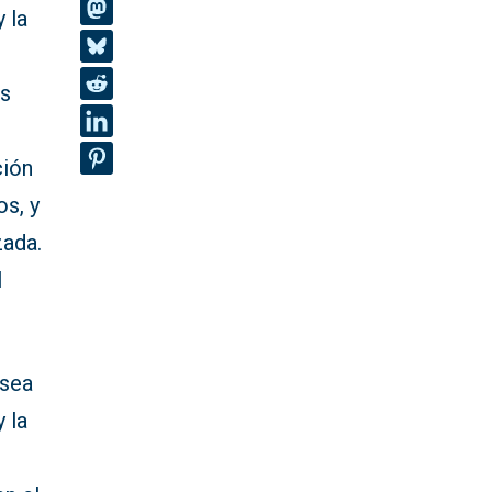
 la
as
ción
os, y
zada.
l
 sea
 la