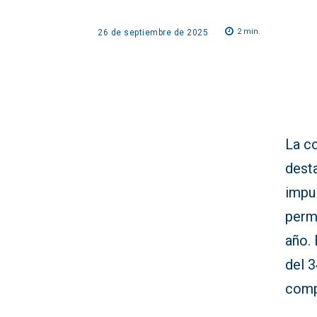
2
min.
26 de septiembre de 2025
La c
dest
impul
permi
año.
del 
comp