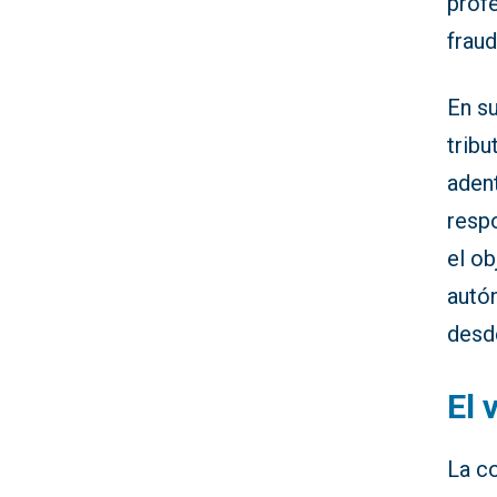
profe
frau
En su
tribu
adent
respo
el o
autó
desde
El 
La co