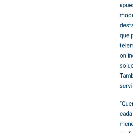
apues
mode
dest
que 
telem
onlin
solu
Tambi
servi
“Que
cada 
menor