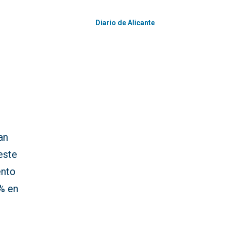
Diario de Alicante
an
este
ento
% en