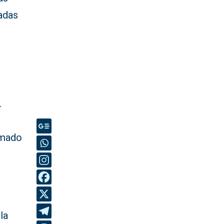
nadas
.
rmado
la