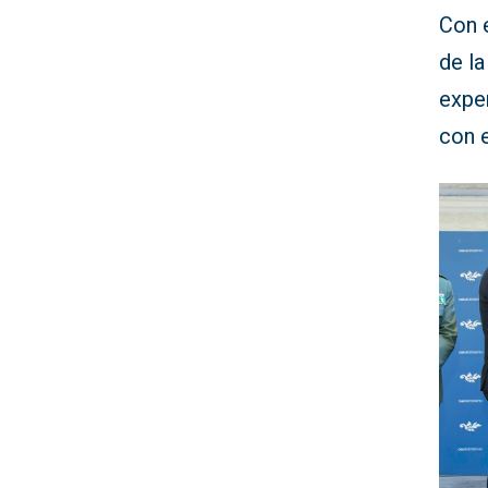
Con 
de l
exper
con e