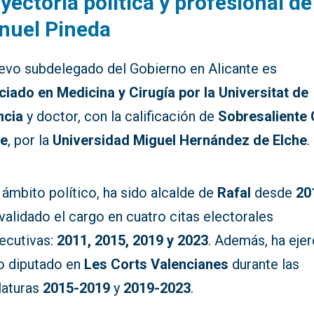
yectoria política y profesional de
nuel Pineda
uevo subdelegado del Gobierno en Alicante es
nciado en Medicina y Cirugía por la Universitat de
ncia
y doctor, con la calificación de
Sobresaliente
de
, por la
Universidad Miguel Hernández de Elche
.
 ámbito político, ha sido alcalde de
Rafal
desde
20
validado el cargo en cuatro citas electorales
ecutivas:
2011, 2015, 2019 y 2023
. Además, ha eje
 diputado en
Les Corts Valencianes
durante las
laturas
2015-2019
y
2019-2023
.