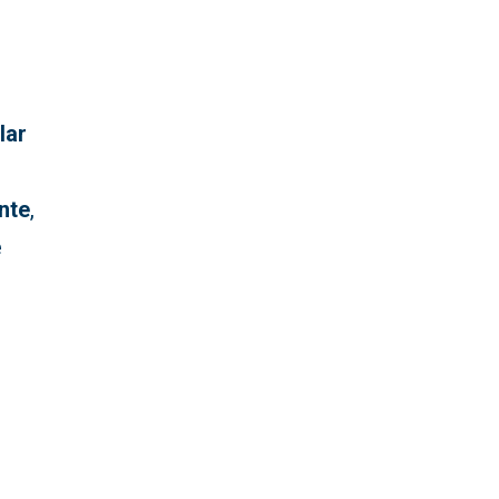
lar
nte
,
e