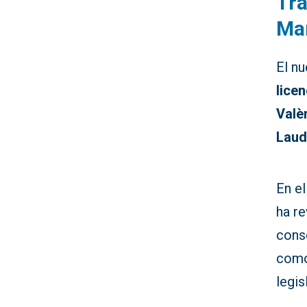
Tra
Ma
El n
lice
Valè
Lau
En el
ha re
cons
como
legis