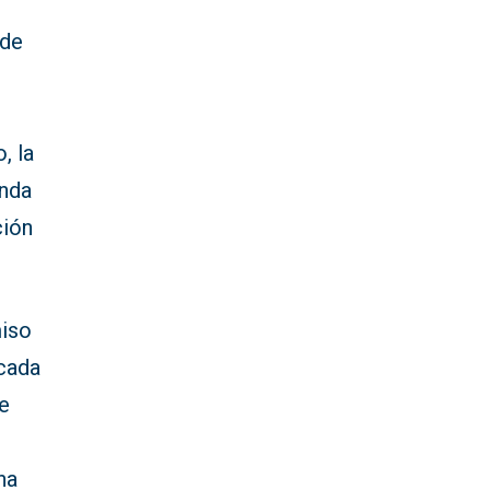
 de
, la
enda
ción
miso
 cada
ue
ha