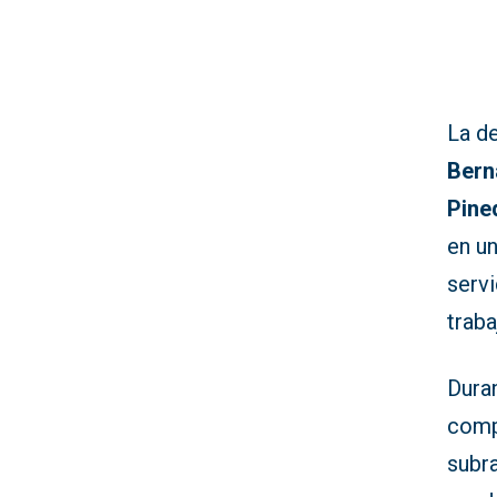
La d
Bern
Pine
en un
servi
traba
Duran
comp
subr