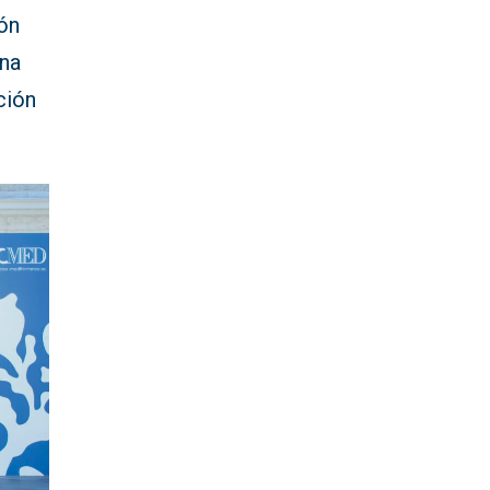
ón
ina
ción