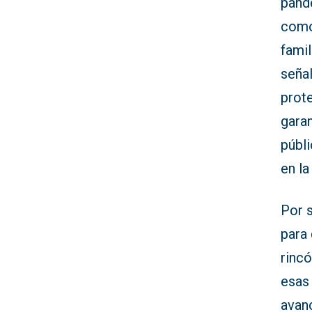
pand
como
famil
señal
prote
garan
públ
en la
Por 
para 
rincó
esas
avanc