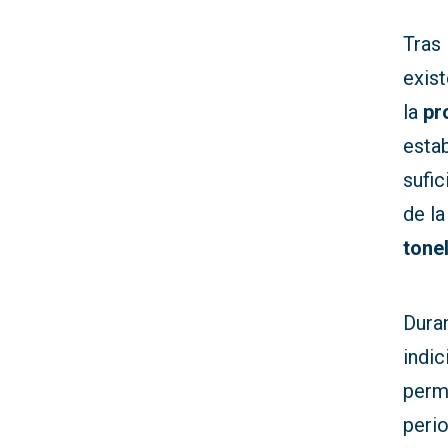
Tras 
exist
la
pr
esta
sufic
de l
tone
Duran
indi
perm
peri