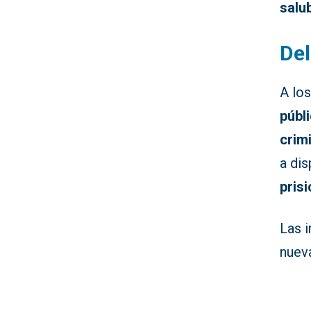
salu
Del
A lo
públ
crim
a dis
prisi
Las i
nuev