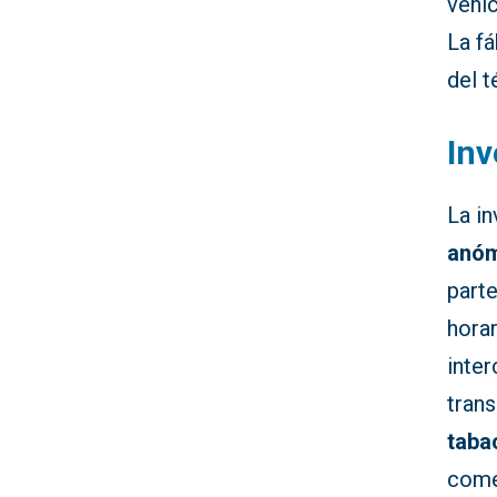
vehíc
La fá
del 
Inv
La in
anóm
parte
hora
inte
tran
taba
come