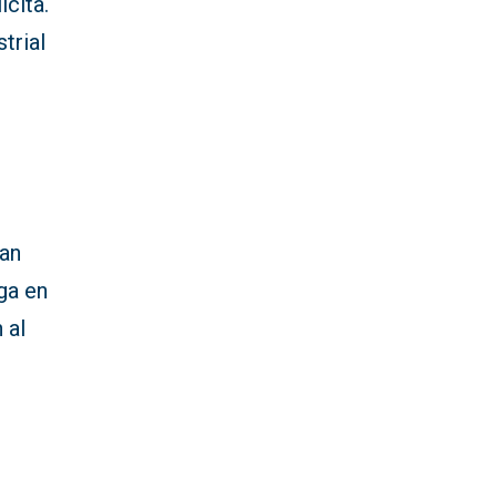
ícita.
trial
ran
ga en
 al