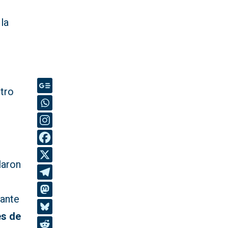
la
stro
laron
rante
es de