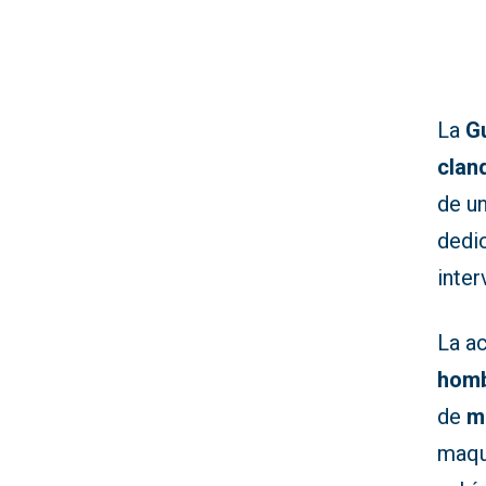
La
Gu
clan
de u
dedic
inte
La a
hom
de
m
maqui