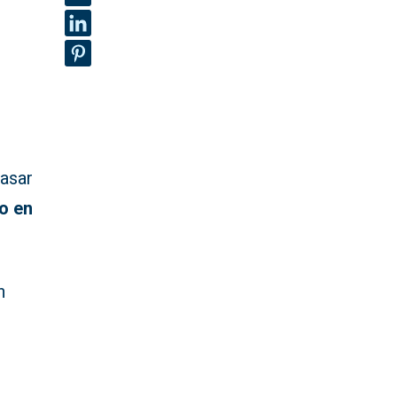
pasar
o en
n