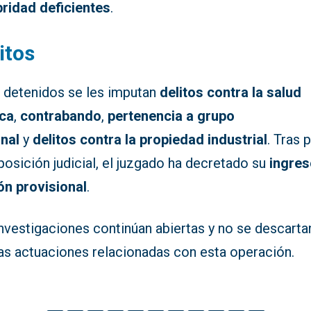
bridad deficientes
.
itos
s detenidos se les imputan
delitos contra la salud
ica
,
contrabando
,
pertenencia a grupo
inal
y
delitos contra la propiedad industrial
. Tras 
posición judicial, el juzgado ha decretado su
ingres
ón provisional
.
nvestigaciones continúan abiertas y no se descarta
as actuaciones relacionadas con esta operación.