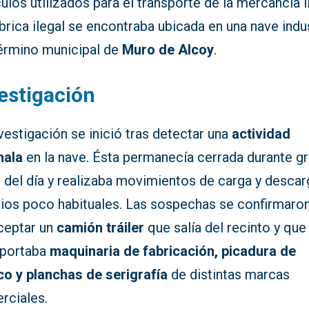
ulos utilizados para el transporte de la mercancía il
brica ilegal se encontraba ubicada en una nave indus
término municipal de
Muro de Alcoy
.
estigación
vestigación se inició tras detectar una
actividad
ala
en la nave. Ésta permanecía cerrada durante g
 del día y realizaba movimientos de carga y descar
rios poco habituales. Las sospechas se confirmaron
rceptar un
camión tráiler
que salía del recinto y que
sportaba
maquinaria de fabricación, picadura de
co y planchas de serigrafía
de distintas marcas
rciales.