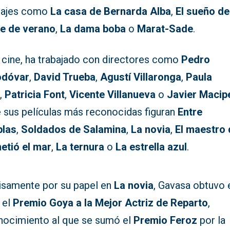
ajes como
La casa de Bernarda Alba
,
El sueño de
e de verano
,
La dama boba
o
Marat-Sade
.
l cine, ha trabajado con directores como
Pedro
odóvar
,
David Trueba
,
Agustí Villaronga
,
Paula
z
,
Patricia Font
,
Vicente Villanueva
o
Javier Macip
e sus películas más reconocidas figuran
Entre
blas
,
Soldados de Salamina
,
La novia
,
El maestro
etió el mar
,
La ternura
o
La estrella azul
.
isamente por su papel en
La novia
, Gavasa obtuvo 
 el
Premio Goya a la Mejor Actriz de Reparto
,
nocimiento al que se sumó el
Premio Feroz
por la