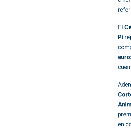
refer
El
Ce
Pi
re
comp
euro
cuen
Adem
Cort
Anim
prem
en c