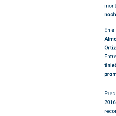
mont
noch
En e
Alm
Orti
Entr
tinie
prom
Prec
2016
reco