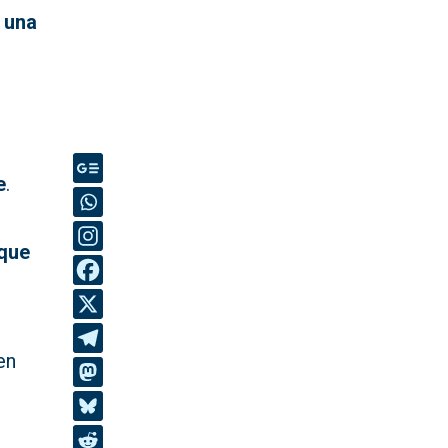
 una
e
.
 que
en