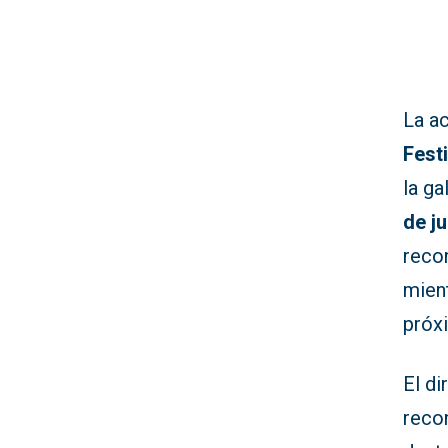
La a
Festi
la ga
de ju
recon
mient
próxi
El di
reco