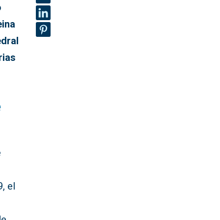
o
eina
dral
rias
e
e
, el
de