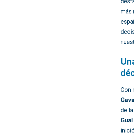
dest
más 
espa
decis
nuest
Una
dé
Con 
Gav
de la
Gual
inici