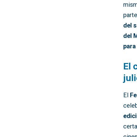
mism
part
del 
del 
para
El 
jul
El
Fe
cele
edic
certa
cine