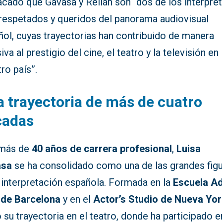
acado que Gavasa y Rellán son “dos de los intérpre
respetados y queridos del panorama audiovisual
ñol, cuyas trayectorias han contribuido de manera
iva al prestigio del cine, el teatro y la televisión en
ro país”.
 trayectoria de más de cuatro
cadas
más de
40 años de carrera profesional
,
Luisa
asa
se ha consolidado como una de las grandes fig
 interpretación española. Formada en la
Escuela Ad
 de Barcelona
y en el
Actor’s Studio de Nueva Yo
ó su trayectoria en el teatro, donde ha participado e