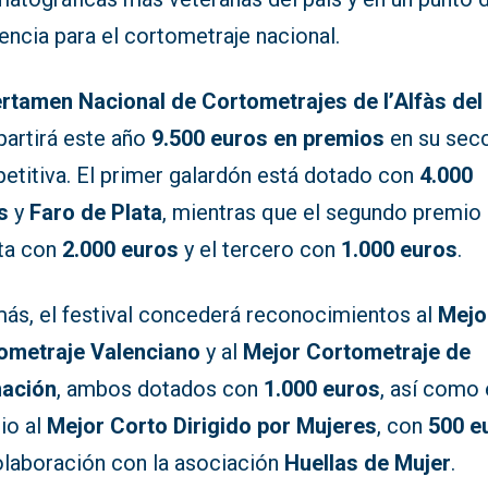
encia para el cortometraje nacional.
rtamen Nacional de Cortometrajes de l’Alfàs del
partirá este año
9.500 euros en premios
en su sec
etitiva. El primer galardón está dotado con
4.000
s
y
Faro de Plata
, mientras que el segundo premio
ta con
2.000 euros
y el tercero con
1.000 euros
.
ás, el festival concederá reconocimientos al
Mejo
ometraje Valenciano
y al
Mejor Cortometraje de
ación
, ambos dotados con
1.000 euros
, así como 
io al
Mejor Corto Dirigido por Mujeres
, con
500 e
olaboración con la asociación
Huellas de Mujer
.