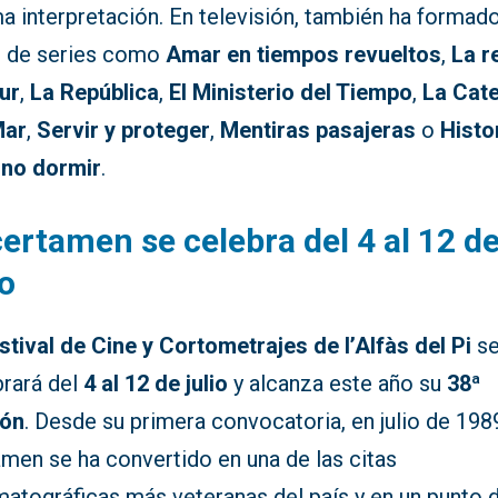
a interpretación. En televisión, también ha formad
e de series como
Amar en tiempos revueltos
,
La r
sur
,
La República
,
El Ministerio del Tiempo
,
La Cate
Mar
,
Servir y proteger
,
Mentiras pasajeras
o
Histo
 no dormir
.
certamen se celebra del 4 al 12 d
io
stival de Cine y Cortometrajes de l’Alfàs del Pi
s
brará del
4 al 12 de julio
y alcanza este año su
38ª
ión
. Desde su primera convocatoria, en julio de 1989
men se ha convertido en una de las citas
matográficas más veteranas del país y en un punto 