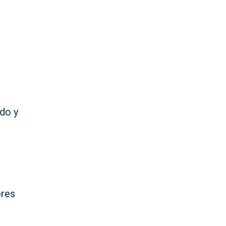
do y
e
ores