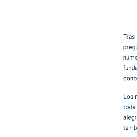
Tras 
preg
núme
fund
cono
Los 
toda
aleg
tamb