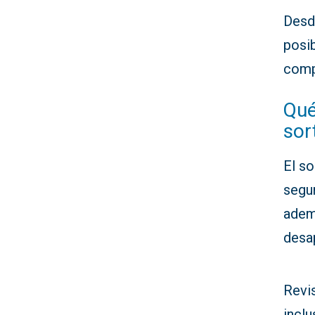
Des
posi
comp
Qué
sor
El so
segu
adem
desa
Revi
inclu