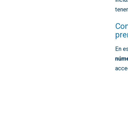
tener
Con
pre
En e
núme
acced