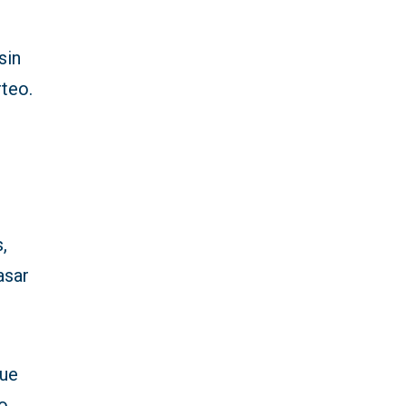
 sin
rteo.
,
asar
que
no