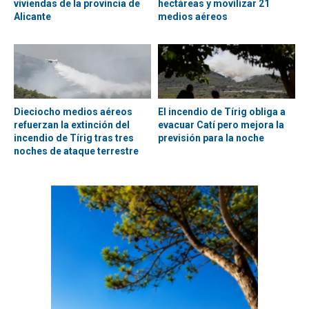
viviendas de la provincia de
hectáreas y movilizar 21
Alicante
medios aéreos
Dieciocho medios aéreos
El incendio de Tírig obliga a
refuerzan la extinción del
evacuar Catí pero mejora la
incendio de Tírig tras tres
previsión para la noche
noches de ataque terrestre