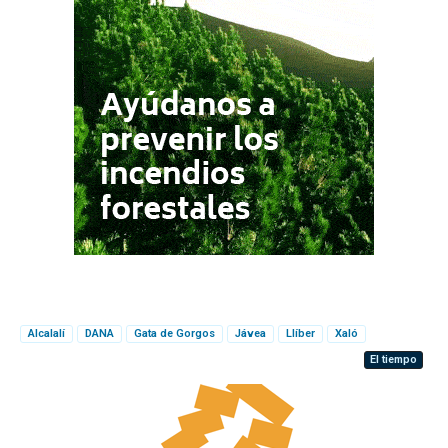
Alcalalí
DANA
Gata de Gorgos
Jávea
Llíber
Xaló
El tiempo