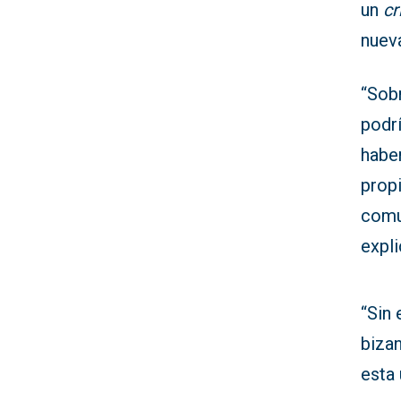
un
c
nueva
“Sob
podr
haber
propi
comun
expli
“Sin
bizan
esta 