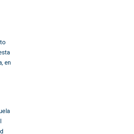
nto
esta
, en
uela
l
ad