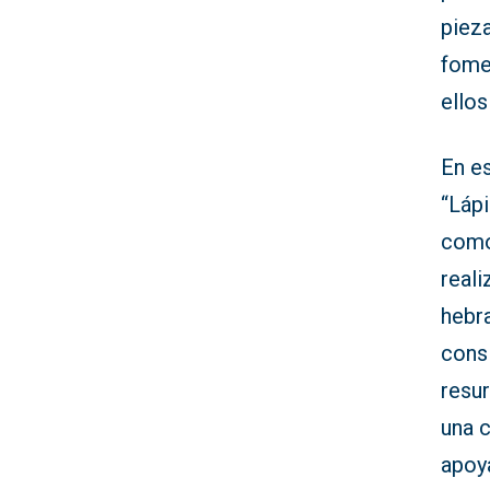
piez
fome
ellos
En e
“Lápi
como
reali
hebra
cons
resu
una c
apoy