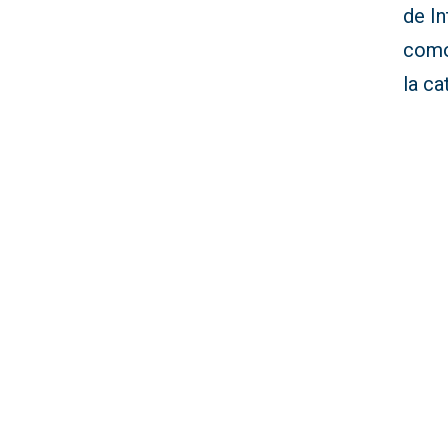
de In
como
la ca