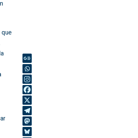
ún
a que
a
la
a
lar