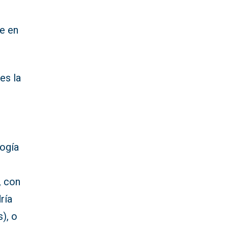
e en
es la
e
a
logía
, con
ría
), o