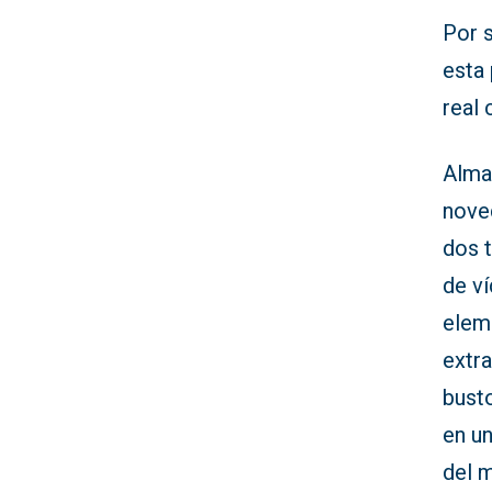
Por s
esta 
real
Alma
nove
dos 
de v
eleme
extra
busto
en un
del 