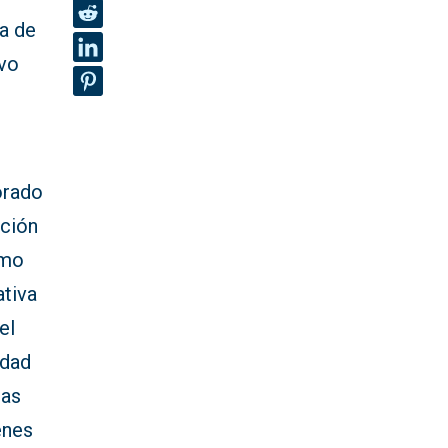
ia de
avo
orado
cción
omo
ativa
el
idad
zas
enes