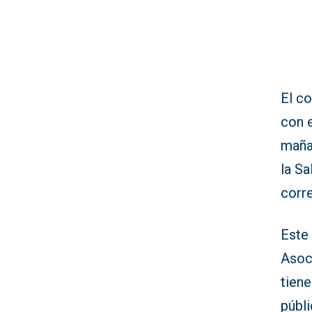
El co
con e
maña
la S
corr
Este 
Asoc
tiene
públ