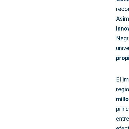
recon
Asim
inno
Negr
unive
prop
El im
regio
mill
prin
entre
efect