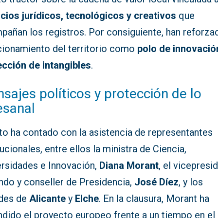
icios jurídicos, tecnológicos y creativos
que
pañan los registros. Por consiguiente, han reforza
cionamiento del territorio como
polo de innovació
ección de intangibles
.
sajes políticos y protección de lo
esanal
to ha contado con la asistencia de representantes
tucionales, entre ellos la ministra de Ciencia,
ersidades e Innovación,
Diana Morant
, el vicepresi
ndo y conseller de Presidencia,
José Díez
, y los
ldes de
Alicante
y
Elche
. En la clausura, Morant ha
ndido el proyecto europeo frente a un tiempo en el