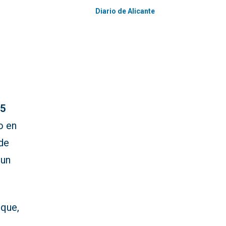
Diario de Alicante
s
5
o en
de
 un
 que,