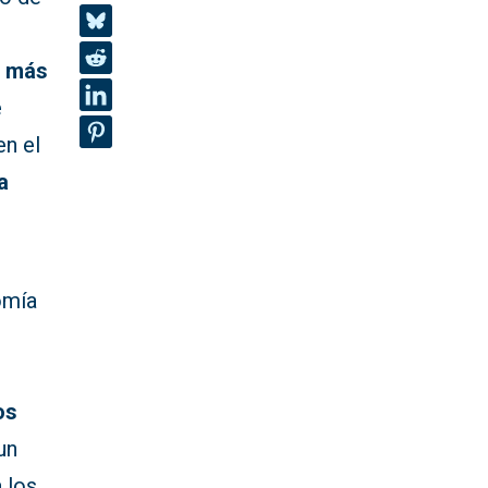
a
más
e
en el
a
omía
os
un
 los