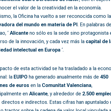
ocer el valor de la creatividad en la economía.
ismo, la Oficina ha vuelto a ser reconocida como l
vadora del mundo en materia de PI
. En palabras d
ao, ‘
Alicante
no sólo es la sede sino protagonista 
rso de la innovación, y cada vez más la
capital de l
iedad intelectual en Europa
‘.
pacto de esta actividad se ha trasladado a la econ
nal: la
EUIPO
ha generado anualmente más de
450
ones de euros
en la
Comunitat Valenciana
,
cipalmente en
Alicante
, y alrededor de
2.500 emple
 directos e indirectos. Estas cifras han apuntalado 
o tractor sobre la cadena de valor local vinculada a