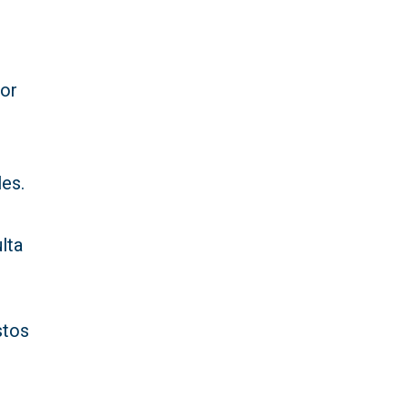
or
les.
lta
stos