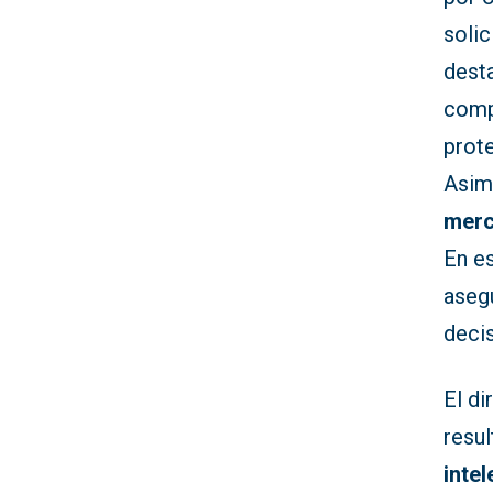
solic
dest
comp
prot
Asim
merc
En e
aseg
decis
El di
resul
intel