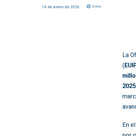
3
min.
16 de enero de 2026
La Of
(
EUI
mill
2025
marc
avan
En e
por 