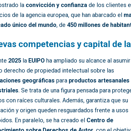
strado la
convicción y confianza
de los clientes e
icios de la agencia europea, que han abarcado el
ma
ado único del mundo
, de
450 millones de habitan
vas competencias y capital de la
nte
2025
la
EUIPO
ha ampliado su alcance al asumir
o derecho de propiedad intelectual sobre las
caciones geográficas
para
productos artesanales
striales
. Se trata de una figura pensada para proteg
os con raíces culturales. Además, garantiza que su
tación y origen queden resguardados frente a usos
idos. En paralelo, se ha creado el
Centro de
cimiento sobre Derechos de Autor
, con el objeti