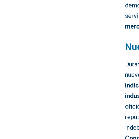
demo
serv
merc
Nue
Dura
nuev
indi
indu
ofici
repu
indeb
Cono