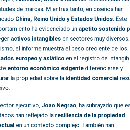
itudes de marcas. Mientras tanto, en diseños han
acado
China, Reino Unido y Estados Unidos
. Este
ortamiento ha evidenciado un
apetito sostenido
p
eger
activos intangibles
en sectores muy diversos.
ismo, el informe muestra el peso creciente de los
ados europeo y asiático
en el registro de intangib
ste
entorno económico exigente
diferenciarse y
urar la propiedad sobre la
identidad comercial
resu
ivo.
rector ejecutivo,
Joao Negrao
, ha subrayado que e
tados han reflejado la
resiliencia de la propiedad
ectual
en un contexto complejo. También han