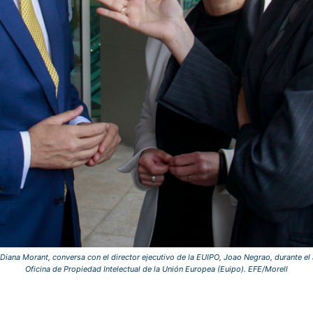
 Diana Morant, conversa con el director ejecutivo de la EUIPO, Joao Negrao, durante e
Oficina de Propiedad Intelectual de la Unión Europea (Euipo). EFE/Morell