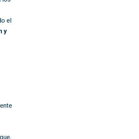
do el
n y
dente
 que,