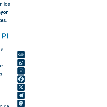
n los
yor
tes
.
 PI
 el
 e
er
vo de