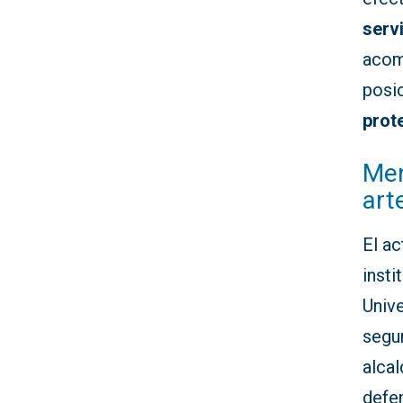
serv
acom
posi
prot
Men
art
El ac
insti
Univ
segu
alca
defe