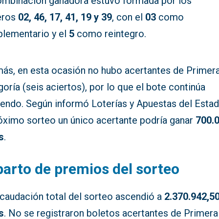
ombinación ganadora estuvo formada por los
eros
02, 46, 17, 41, 19 y 39
, con el
03
como
lementario y el
5
como reintegro.
ás, en esta ocasión no hubo acertantes de Primer
oría (seis aciertos), por lo que el bote continúa
iendo. Según informó Loterías y Apuestas del Estad
róximo sorteo un único acertante podría ganar
700.
s
.
arto de premios del sorteo
ecaudación total del sorteo ascendió a
2.370.942,5
s
. No se registraron boletos acertantes de Primera