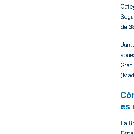
Categ
Segu
de
3
Junt
apue
Gran 
(Madr
Cóm
es 
La B
Espa