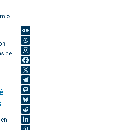
emio
ron
as de
é
s
 en