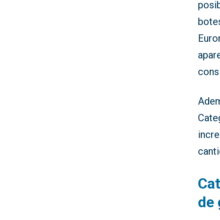
posi
bote
Eurom
apar
consi
Adem
Categ
incre
canti
Cat
de 