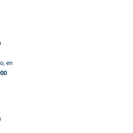
a
o, en
000
0