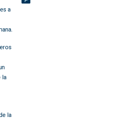
nes a
mana.
meros
un
 la
de la