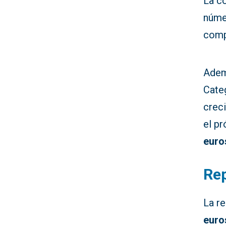
La c
núm
comp
Adem
Categ
crec
el p
euro
Rep
La r
euro