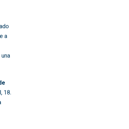
ado
e a
n una
de
, 18.
a