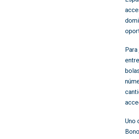
acce
domi
opor
Para 
entre
bola
núme
cant
acced
Uno 
Bonol