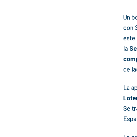
Un b
con
este
la
Se
comp
de la
La a
Lote
Se t
Espa