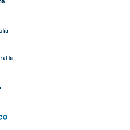
na
.
alía
ral la
o
co