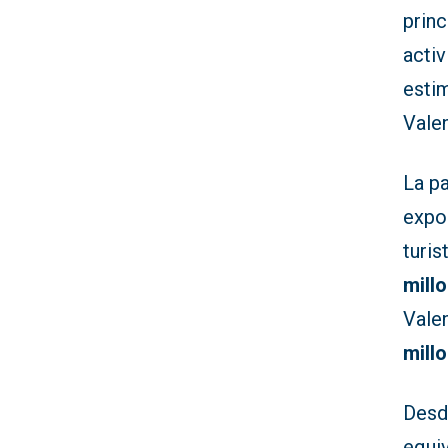
prin
activ
esti
Valen
La p
expor
turi
mill
Vale
mill
Desde
equiv