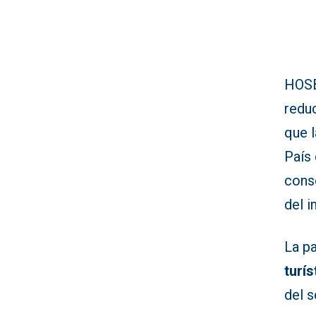
HOSB
redu
que 
País
conso
del 
La pa
turís
del s