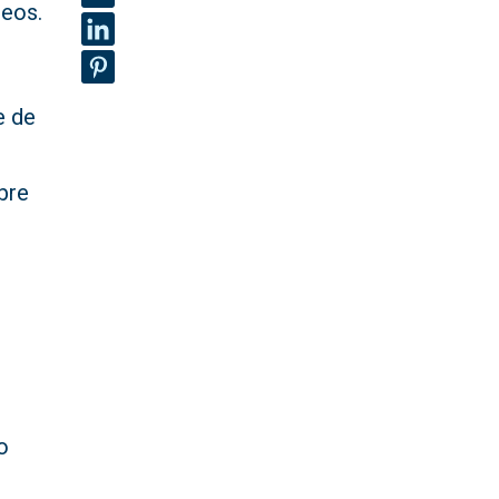
neos.
e de
bre
o