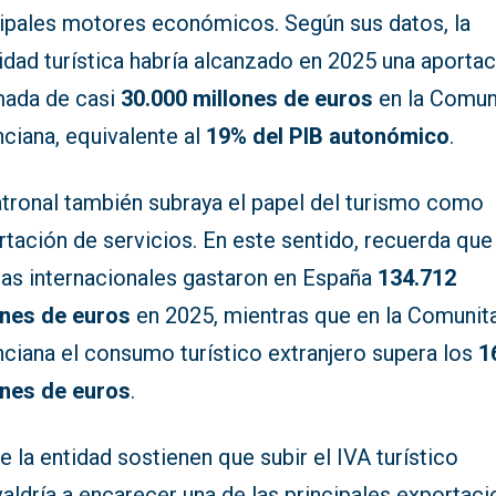
cipales motores económicos. Según sus datos, la
idad turística habría alcanzado en 2025 una aporta
mada de casi
30.000 millones de euros
en la Comun
ciana, equivalente al
19% del PIB autonómico
.
atronal también subraya el papel del turismo como
tación de servicios. En este sentido, recuerda que
stas internacionales gastaron en España
134.712
ones de euros
en 2025, mientras que en la Comunit
nciana el consumo turístico extranjero supera los
1
ones de euros
.
 la entidad sostienen que subir el IVA turístico
aldría a encarecer una de las principales exportac