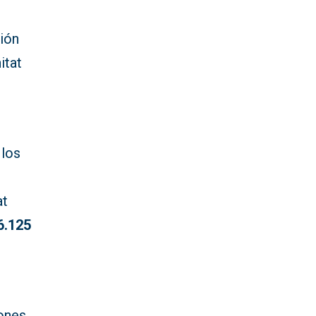
ción
itat
 los
at
6.125
iones