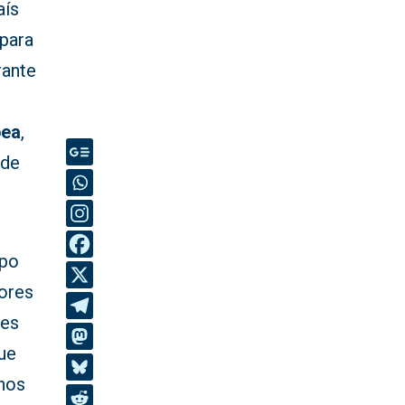
aís
para
rante
pea
,
 de
ipo
dores
ses
que
enos