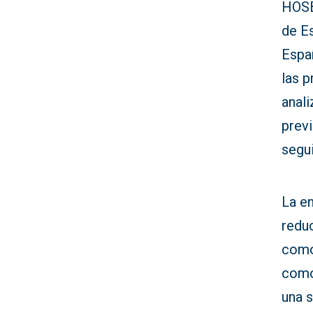
HOSB
de E
Espa
las 
anali
previ
segu
La e
redu
com
com
una s