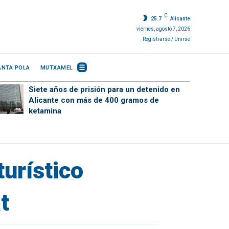
C
25.7
Alicante
viernes, agosto 7, 2026
Registrarse / Unirse
ANTA POLA
MUTXAMEL
Siete años de prisión para un detenido en
Alicante con más de 400 gramos de
ketamina
urístico
t