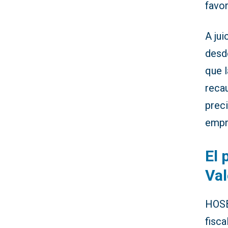
favo
A ju
desde
que 
reca
prec
empr
El 
Va
HOSB
fisc