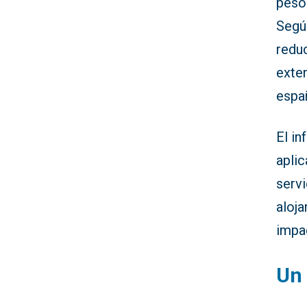
peso
Según
reduc
exte
espa
El in
aplic
servi
aloj
impac
Un 