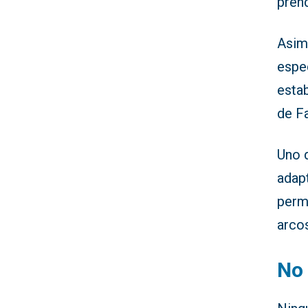
prend
Asim
espe
esta
de F
Uno d
adapt
permi
arco
No 