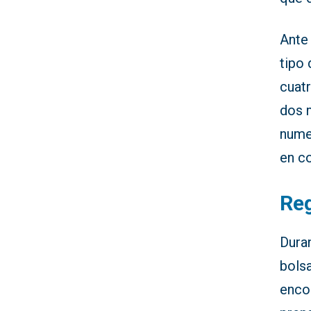
Ante
tipo 
cuat
dos 
nume
en c
Reg
Duran
bols
enco