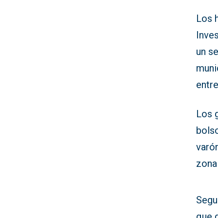
Los 
Inves
un se
muni
entre
Los 
bolso
varón
zona
Segui
que 