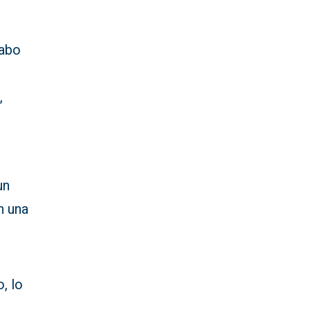
cabo
,
n
un
n una
, lo