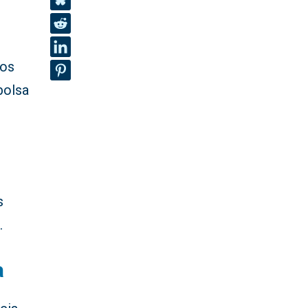
los
bolsa
s
.
a