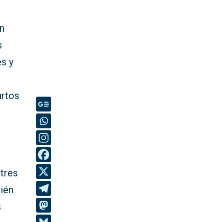
ún
s
s y
urtos
 tres
ién
s