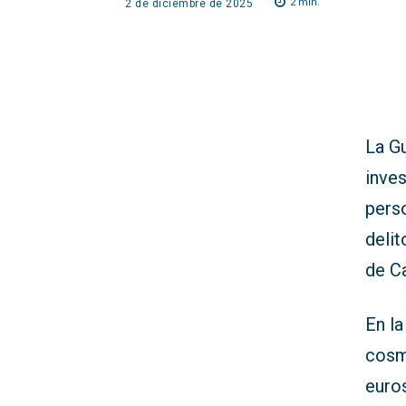
2
min.
2 de diciembre de 2025
La Gu
inve
pers
delit
de C
En l
cosm
euro