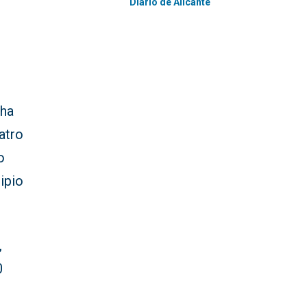
Diario de Alicante
 ha
atro
o
ipio
,
0