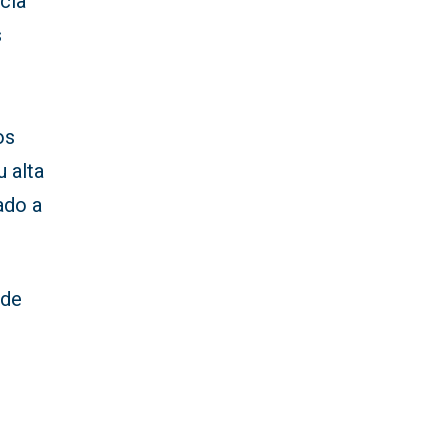
cia
s
os
 alta
ado a
 de