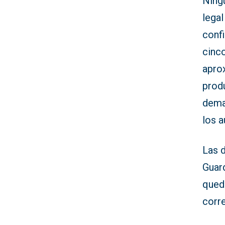
Ningu
legal
confi
cinco
apro
prod
deman
los 
Las d
Guard
queda
corre