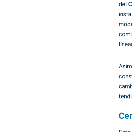
del
C
insta
mode
comu
líne
Asim
const
cambi
tend
Cer