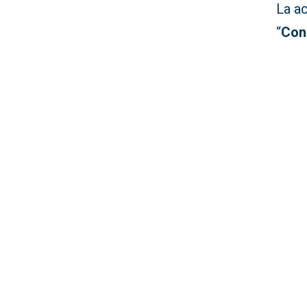
La a
“
Con