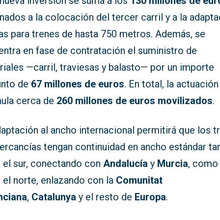
 nueva inversión se suma a los
130 millones de eur
nados a la colocación del tercer carril y a la adapt
ías para trenes de hasta 750 metros. Además, se
ntra en fase de contratación el suministro de
iales —carril, traviesas y balasto— por un importe
unto de
67 millones de euros
. En total, la actuación
ula cerca de
260 millones de euros movilizados
.
aptación al ancho internacional permitirá que los t
ercancías tengan continuidad en ancho estándar ta
a el sur, conectando con
Andalucía
y
Murcia
, como
 el norte, enlazando con la
Comunitat
nciana
,
Catalunya
y el resto de
Europa
.