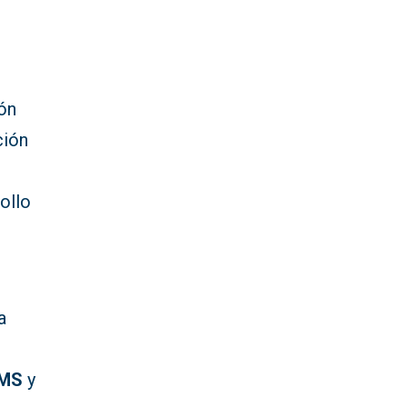
ión
ción
rollo
a
TMS
y