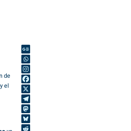
n de
y el