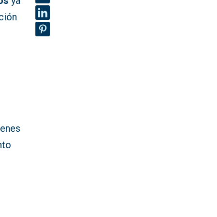
os
ya
ación
renes
nto