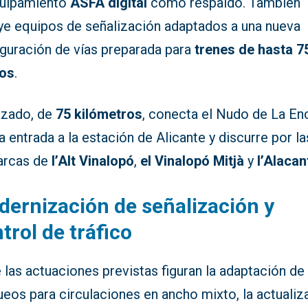
quipamiento
ASFA digital
como respaldo. También
uye equipos de señalización adaptados a una nueva
iguración de vías preparada para
trenes de hasta 7
os
.
razado, de
75 kilómetros
, conecta el Nudo de La En
a entrada a la estación de Alicante y discurre por la
rcas de
l’Alt Vinalopó
,
el Vinalopó Mitjà
y
l’Alacan
ernización de señalización y
trol de tráfico
 las actuaciones previstas figuran la adaptación de
eos para circulaciones en ancho mixto, la actualiz