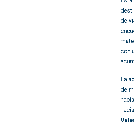
Esta
desti
de v
encue
mater
conj
acum
La ad
de m
haci
hacia
Vale