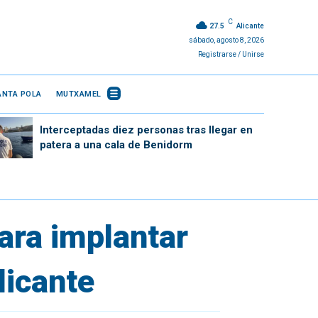
C
27.5
Alicante
sábado, agosto 8, 2026
Registrarse / Unirse
ANTA POLA
MUTXAMEL
Interceptadas diez personas tras llegar en
patera a una cala de Benidorm
ara implantar
licante