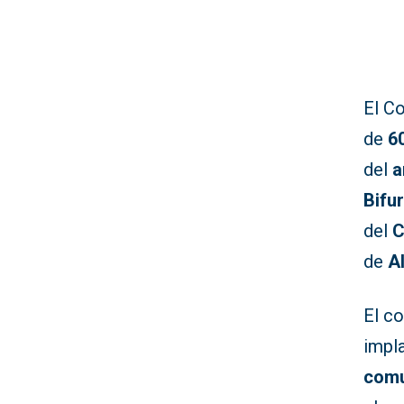
El C
de
6
del
a
Bifu
del
C
de
A
El co
impl
comu