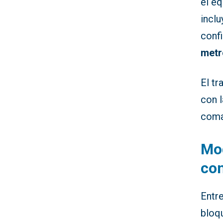
el e
incl
conf
metr
El t
con l
coma
Mod
con
Entre
bloqu