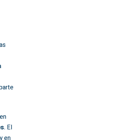
das
a
parte
en
es
. El
y en