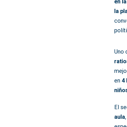
en l
la p
convo
polít
Uno d
rati
mejor
en
4
niño
El se
aula
espec