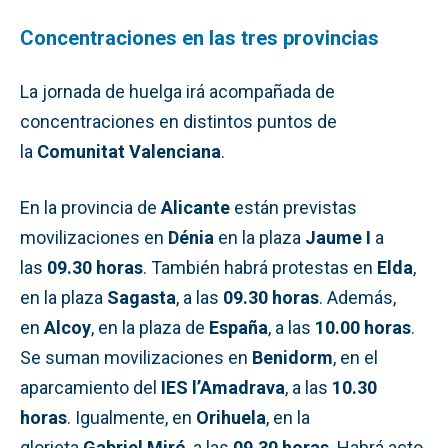
Concentraciones en las tres provincias
La jornada de huelga irá acompañada de
concentraciones en distintos puntos de
la
Comunitat Valenciana
.
En la provincia de
Alicante
están previstas
movilizaciones en
Dénia
en la plaza
Jaume I
a
las
09.30 horas
. También habrá protestas en
Elda
,
en la plaza
Sagasta
, a las
09.30 horas
. Además,
en
Alcoy
, en la plaza de
España
, a las
10.00 horas
.
Se suman movilizaciones en
Benidorm
, en el
aparcamiento del
IES l’Amadrava
, a las
10.30
horas
. Igualmente, en
Orihuela
, en la
glorieta
Gabriel Miró
, a las
09.30 horas
. Habrá acto