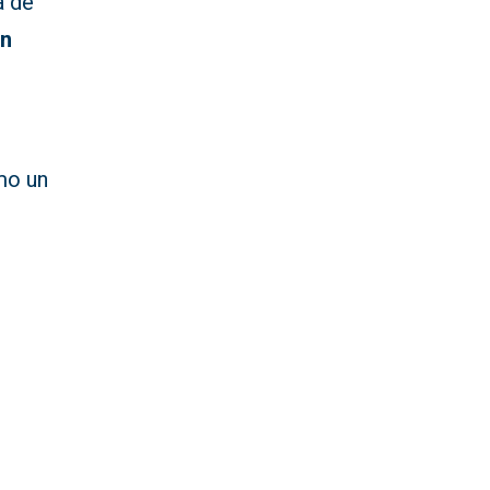
a de
en
.
mo un