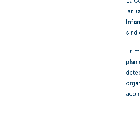
La C
las
r
Infan
sindi
En m
plan
dete
organ
acom