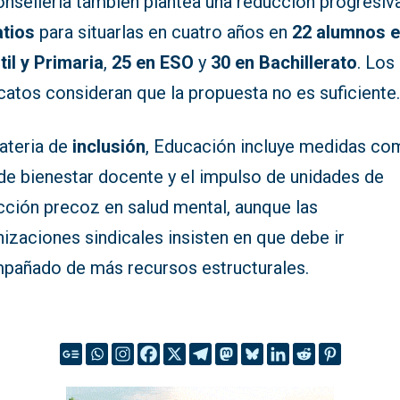
onselleria también plantea una reducción progresiv
atios
para situarlas en cuatro años en
22 alumnos 
til y Primaria
,
25 en ESO
y
30 en Bachillerato
. Los
catos consideran que la propuesta no es suficiente
ateria de
inclusión
, Educación incluye medidas co
 de bienestar docente y el impulso de unidades de
cción precoz en salud mental, aunque las
izaciones sindicales insisten en que debe ir
pañado de más recursos estructurales.