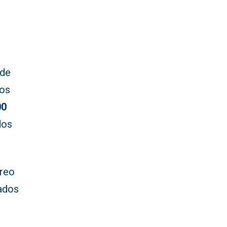
 de
los
00
dos
rreo
dados