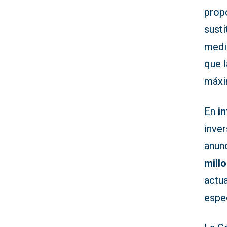
prop
susti
medi
que l
máx
En
i
inve
anun
mill
actua
espec