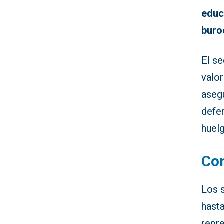
educ
buro
El s
valo
aseg
defen
huelg
Con
Los 
hast
repr