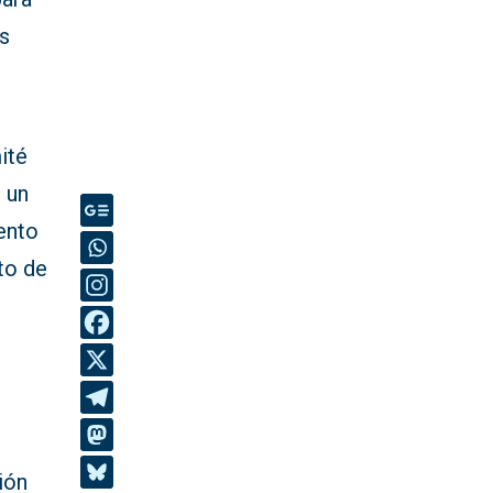
os
ité
s un
ento
to de
ión