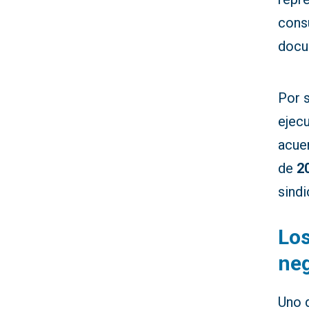
consu
docu
Por 
ejecu
acue
de
2
sindi
Los
ne
Uno 