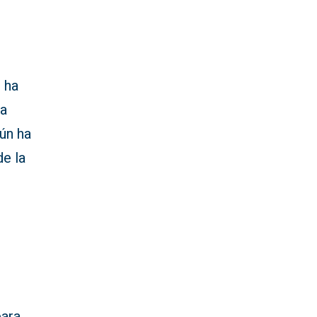
, ha
ha
ún ha
de la
para