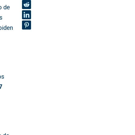
o de
s
piden
os
7