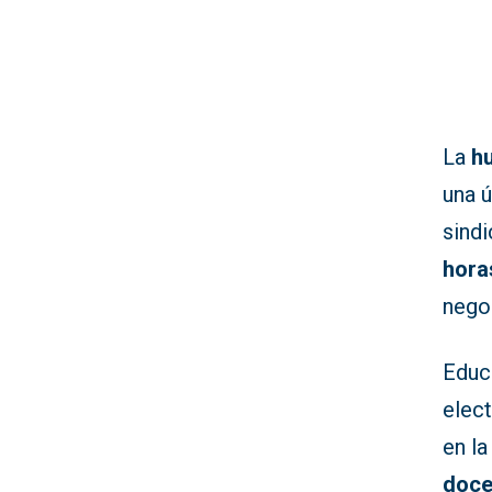
La
hu
una ú
sindi
hora
negoc
Educ
elec
en l
doce