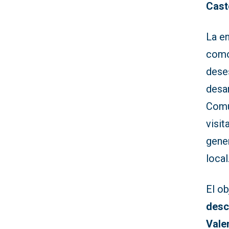
Cast
La en
como 
deses
desar
Comu
visit
gene
local
El o
desc
Vale