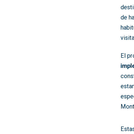
dest
de ha
habit
visit
El p
impl
const
esta
espec
Mont
Estas