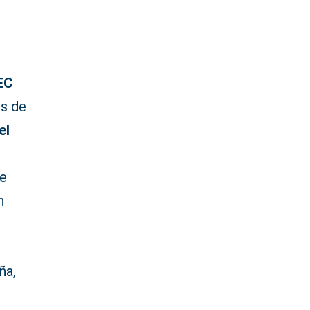
EC
os de
el
de
n
ña,
n