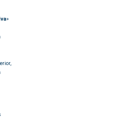
iva
»
n
erior,
a
s