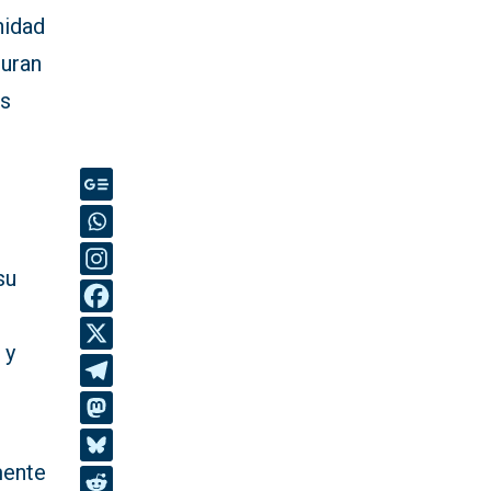
nidad
guran
os
su
 y
mente