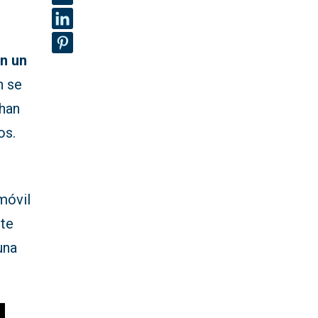
n un
n se
 han
os.
 móvil
ute
una