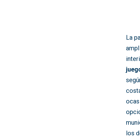
La p
ampl
inter
jueg
según
costa
ocas
opci
muni
los 