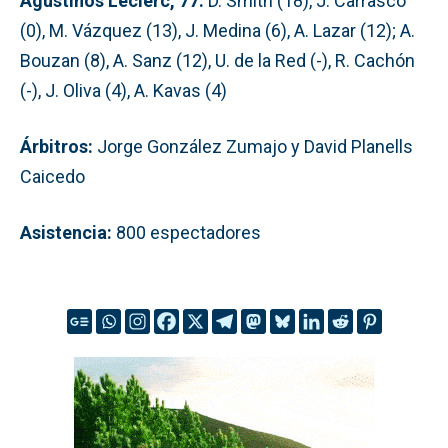
Agustinos Leclerc, 77:
D. Smith (18), J. Carrasco
(0), M. Vázquez (13), J. Medina (6), A. Lazar (12); A.
Bouzan (8), A. Sanz (12), U. de la Red (-), R. Cachón
(-), J. Oliva (4), A. Kavas (4)
Árbitros:
Jorge González Zumajo y David Planells
Caicedo
Asistencia:
800 espectadores