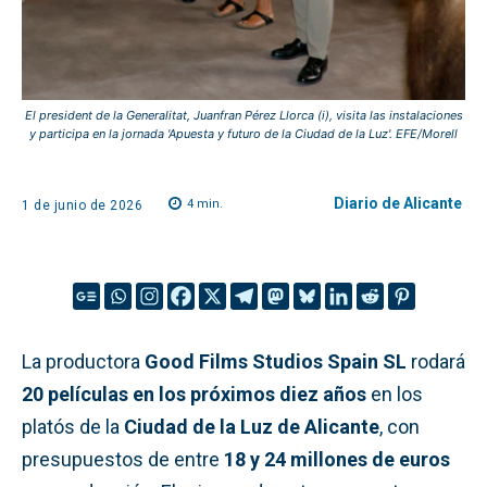
El president de la Generalitat, Juanfran Pérez Llorca (i), visita las instalaciones
y participa en la jornada 'Apuesta y futuro de la Ciudad de la Luz'. EFE/Morell
Diario de Alicante
4
min.
1 de junio de 2026
La productora
Good Films Studios Spain SL
rodará
20 películas en los próximos diez años
en los
platós de la
Ciudad de la Luz de Alicante
, con
presupuestos de entre
18 y 24 millones de euros