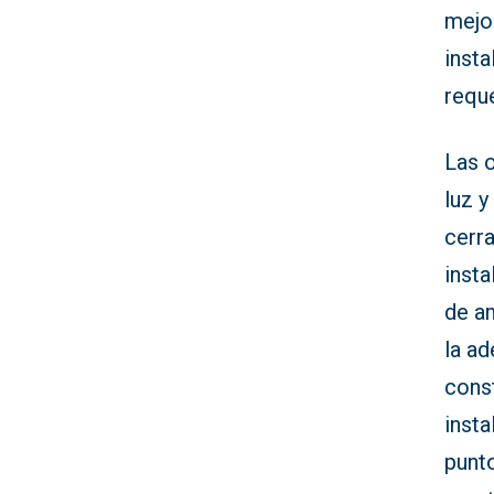
mejor
insta
requ
Las 
luz 
cerra
insta
de a
la a
cons
insta
punto