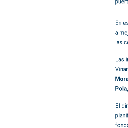
puert
En e
a mej
las c
Las i
Vinar
Morai
Pola
El di
plan
fond