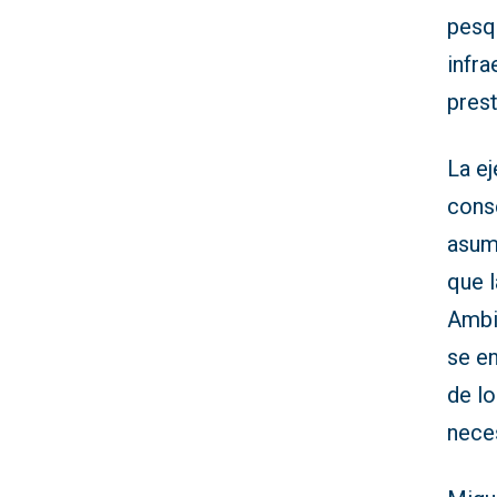
pesq
infr
prest
La ej
conse
asume
que 
Ambie
se e
de lo
nece