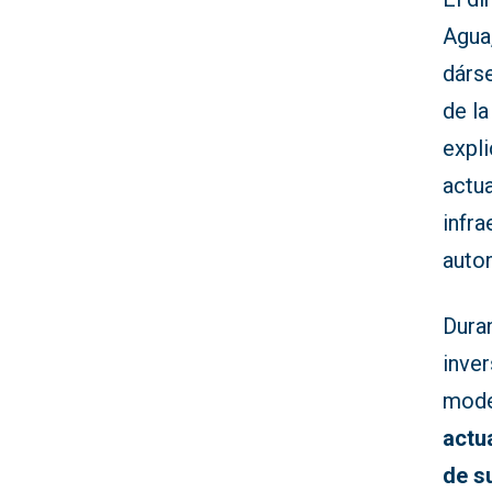
Agua
dárs
de l
expli
actu
infr
auto
Duran
inve
mode
actu
de su