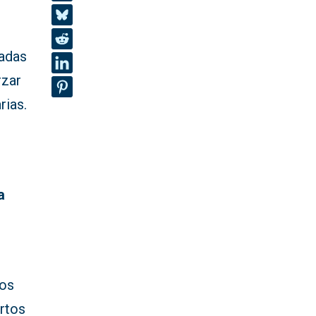
nadas
rzar
rias.
a
los
rtos