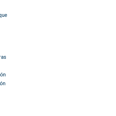
 que
ras
ión
ión