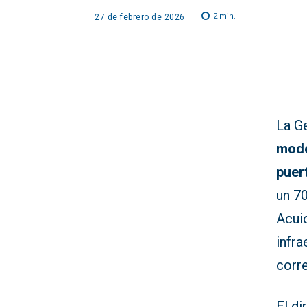
2
min.
27 de febrero de 2026
La Ge
mode
puer
un 7
Acui
infra
corr
El di