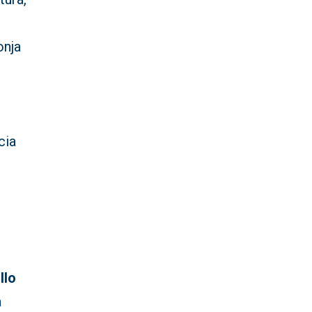
onja
cia
llo
a