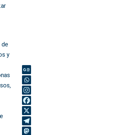
zar
a de
os y
onas
esos,
de