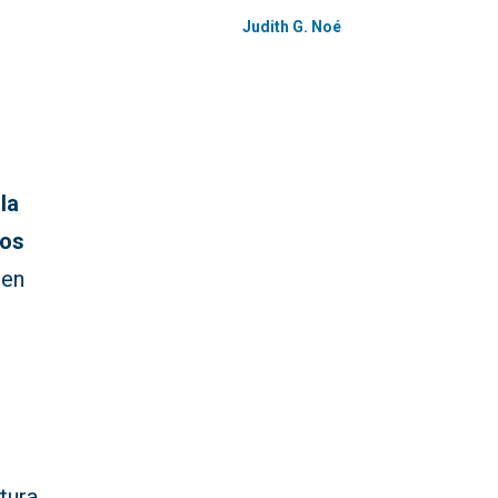
Judith G. Noé
la
los
 en
tura,