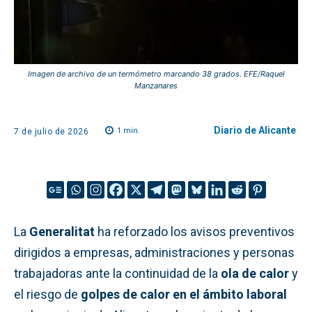
Imagen de archivo de un termómetro marcando 38 grados. EFE/Raquel
Manzanares
Diario de Alicante
1
min.
7 de julio de 2026
La
Generalitat
ha reforzado los avisos preventivos
dirigidos a empresas, administraciones y personas
trabajadoras ante la continuidad de la
ola de calor
y
el riesgo de
golpes de calor en el ámbito laboral