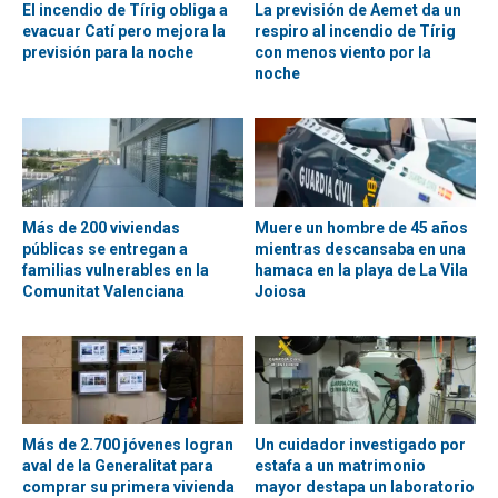
El incendio de Tírig obliga a
La previsión de Aemet da un
evacuar Catí pero mejora la
respiro al incendio de Tírig
previsión para la noche
con menos viento por la
noche
Más de 200 viviendas
Muere un hombre de 45 años
públicas se entregan a
mientras descansaba en una
familias vulnerables en la
hamaca en la playa de La Vila
Comunitat Valenciana
Joiosa
Más de 2.700 jóvenes logran
Un cuidador investigado por
aval de la Generalitat para
estafa a un matrimonio
comprar su primera vivienda
mayor destapa un laboratorio