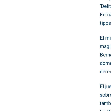
‘Deli
Fern
tipos
El mi
magi
Berna
domés
derec
El ju
sobre
tamb