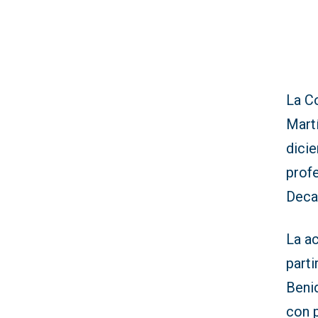
La C
Martí
dicie
profe
Deca
La ac
parti
Benid
con p