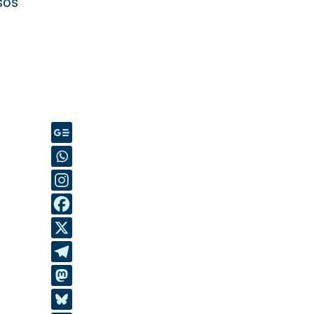
sos
e