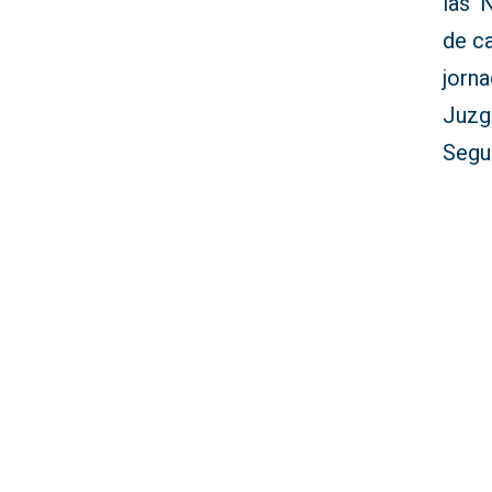
las ‘
de ca
jorna
Juzg
Segu