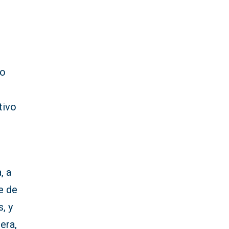
zo
tivo
, a
de de
, y
era,