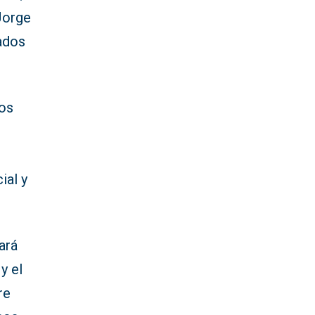
 Jorge
ados
los
ial y
ará
y el
re