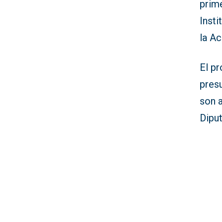
prim
Insti
la A
El p
pres
son a
Diput