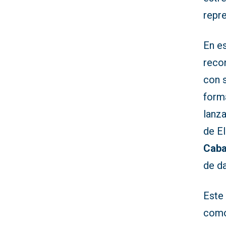
repre
En es
reco
con 
form
lanz
de E
Caba
de d
Este
como