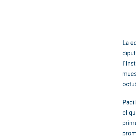
La ed
diput
l´Ins
muest
octu
Padil
el q
prim
prom