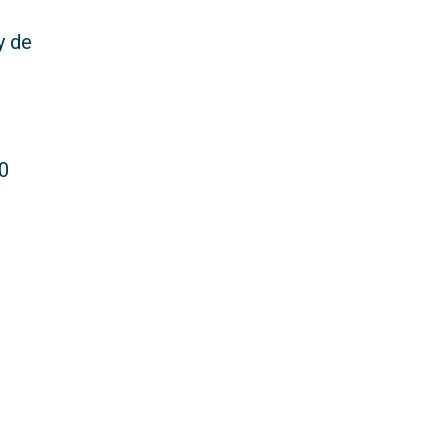
y de
00