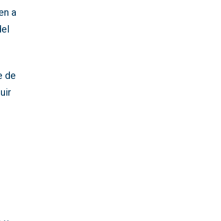
en a
del
e de
uir