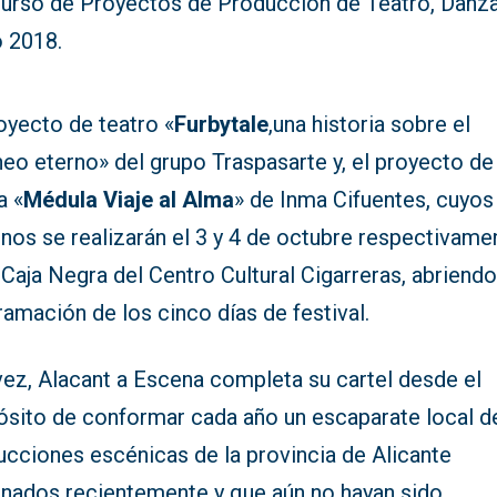
urso de Proyectos de Producción de Teatro, Danza
o 2018.
oyecto de teatro «
Furbytale
,una historia sobre el
eo eterno» del grupo Traspasarte y, el proyecto de
a «
Médula
Viaje al Alma
» de Inma Cifuentes, cuyos
nos se realizarán el 3 y 4 de octubre respectivame
 Caja Negra del Centro Cultural Cigarreras, abriendo
amación de los cinco días de festival.
vez, Alacant a Escena completa su cartel desde el
ósito de conformar cada año un escaparate local d
ucciones escénicas de la provincia de Alicante
enados recientemente y que aún no hayan sido