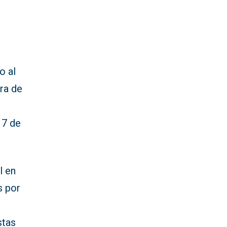
o al
ora de
 7 de
l en
s por
stas