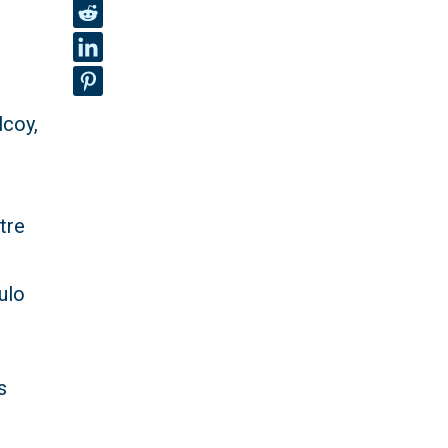
lcoy,
tre
ulo
s