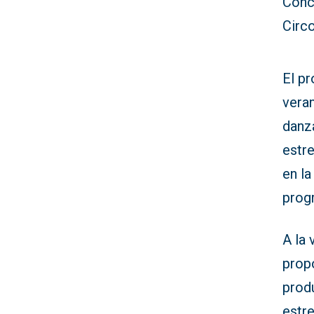
Conc
Circ
El pr
veran
danz
estre
en la
progr
A la 
prop
prod
estr