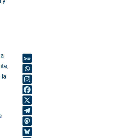
 y
 a
nte,
 la
e