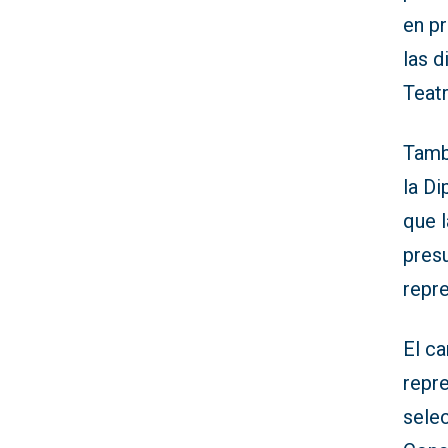
en p
las d
Teatr
Tamb
la Di
que l
presu
repr
El ca
repr
selec