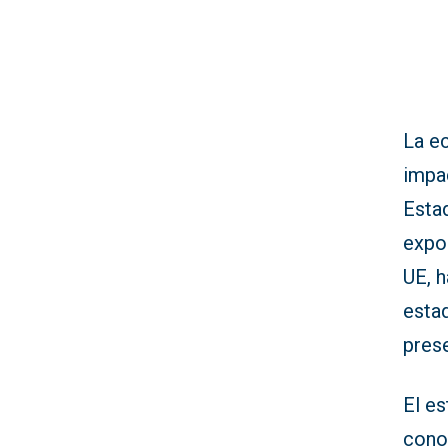
La ec
impa
Esta
expor
UE, 
esta
pres
El es
conoc