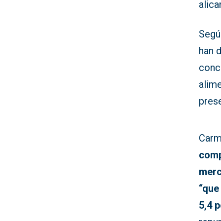
alica
Según
han 
conc
alime
pres
Carm
comp
mer
“que
5,4 