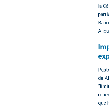
la C
part
Baño
Alic
Imp
ex
Past
de A
“lim
reper
que 