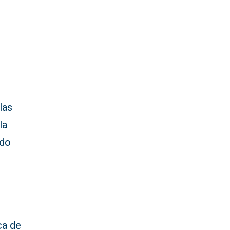
las
la
ado
ca de