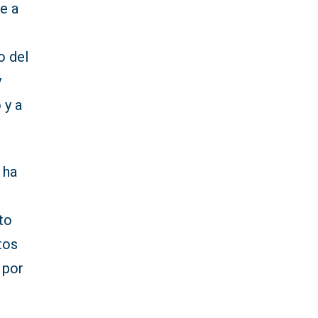
e a
o del
y
 y a
 ha
to
tos
 por