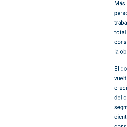
Más 
perso
traba
total
const
la ob
El d
vuelt
crec
del c
segm
cient
cons