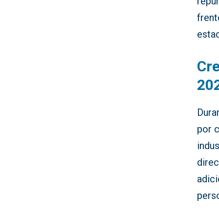
repu
frent
esta
Cr
20
Dura
por c
indus
direc
adici
pers