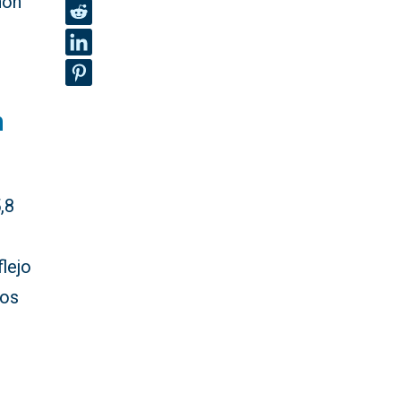
hón
n
,8
flejo
dos