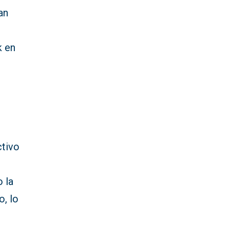
an
s
k en
ctivo
 la
o, lo