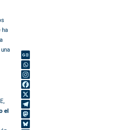
os
e ha
a
 una
E,
o el
e