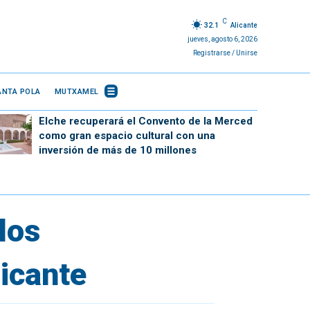
C
32.1
Alicante
jueves, agosto 6, 2026
Registrarse / Unirse
ANTA POLA
MUTXAMEL
Elche recuperará el Convento de la Merced
como gran espacio cultural con una
inversión de más de 10 millones
los
licante