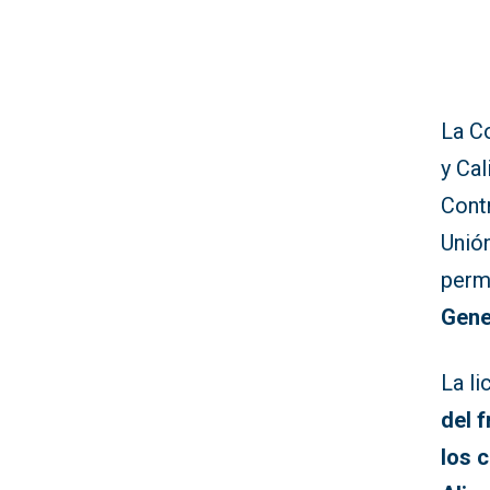
La C
y Ca
Contr
Unión
permi
Gene
La li
del 
los 