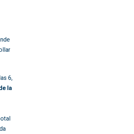
ende
ollar
las 6,
de la
otal
eda