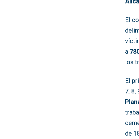
Alica
El co
deli
vícti
a
780
los t
El pr
7, 8,
Plan
traba
ceme
de 18