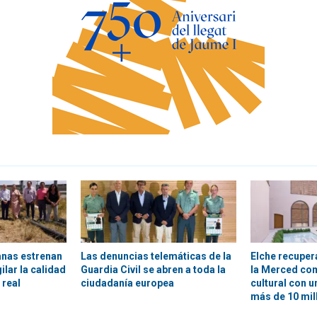
anas estrenan
Las denuncias telemáticas de la
Elche recuper
ilar la calidad
Guardia Civil se abren a toda la
la Merced co
 real
ciudadanía europea
cultural con u
más de 10 mil