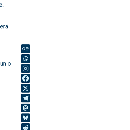
e.
berá
junio