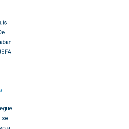
uis
De
taban
 UEFA
s
iegue
o se
vo a