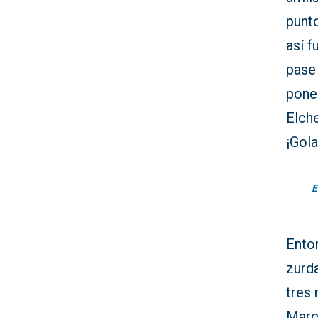
punt
así 
pase 
pone 
Elche
¡Gol
E
Ento
zurda
tres 
Marco