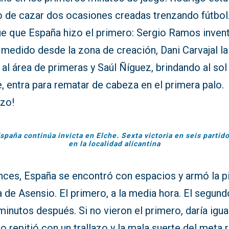
o de cazar dos ocasiones creadas trenzando fútbol
fue que España hizo el primero: Sergio Ramos inven
medido desde la zona de creación, Dani Carvajal la
al área de primeras y Saúl Ñíguez, brindando al sol
, entra para rematar de cabeza en el primera palo.
azo!
spaña continúa invicta en Elche. Sexta victoria en seis partid
en la localidad alicantina
nces, España se encontró con espacios y armó la p
 de Asensio. El primero, a la media hora. El segund
minutos después. Si no vieron el primero, daría igual
 repitió con un trallazo y la mala suerte del meta ri