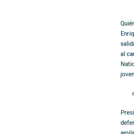
Quié
Enriq
salid
al ca
Natio
jove
Presi
defen
amil