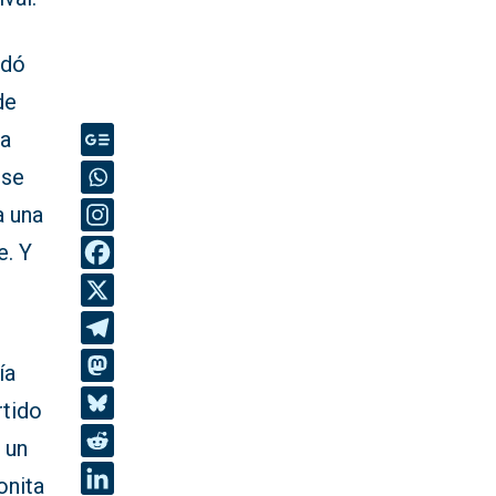
rdó
de
ta
 se
a una
e. Y
ía
rtido
 un
onita