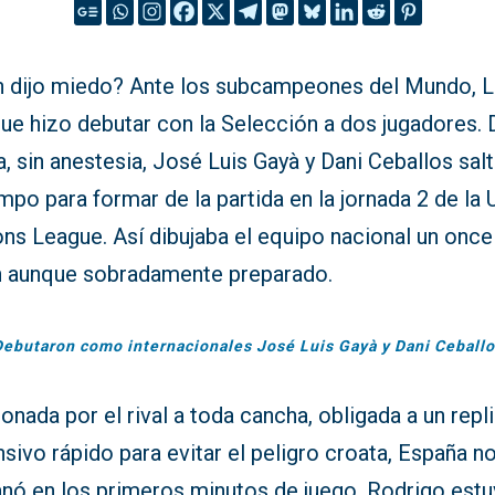
n dijo miedo? Ante los subcampeones del Mundo, L
ue hizo debutar con la Selección a dos jugadores. 
a, sin anestesia, José Luis Gayà y Dani Ceballos sal
mpo para formar de la partida en la jornada 2 de la
ns League. Así dibujaba el equipo nacional un once
n aunque sobradamente preparado.
Debutaron como internacionales José Luis Gayà y Dani Ceballo
onada por el rival a toda cancha, obligada a un repl
sivo rápido para evitar el peligro croata, España n
anó en los primeros minutos de juego. Rodrigo estu