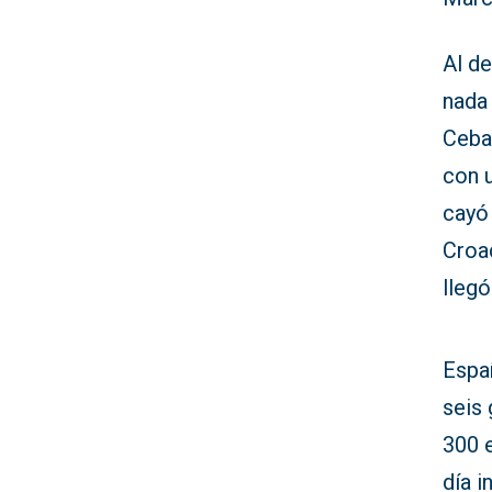
Al de
nada 
Cebal
con 
cayó
Croac
llegó
Españ
seis 
300 e
día i