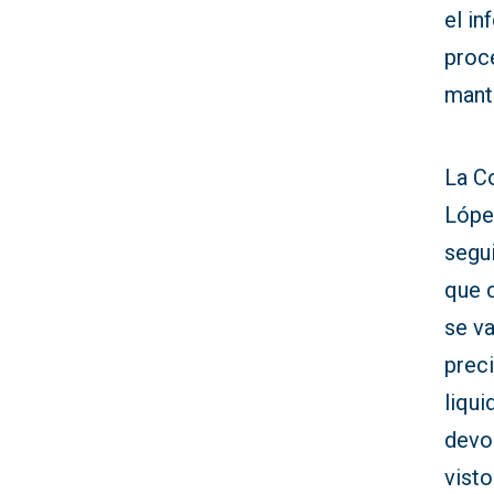
el in
proce
mant
La C
López
segui
que c
se va
preci
liqui
devol
visto