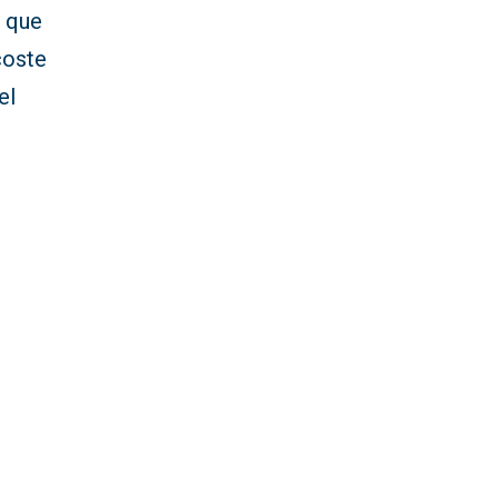
o que
coste
el