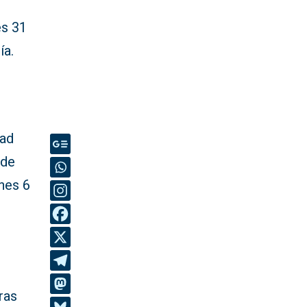
es 31
ía.
dad
 de
unes 6
ras