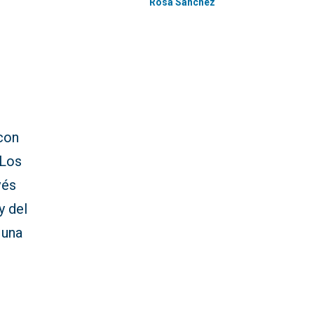
Rosa Sánchez
con
 Los
vés
y del
 una