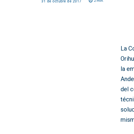
2
min.
31 de octubre de 2017
La Co
Orih
la e
Anden
del 
técni
soluc
mism