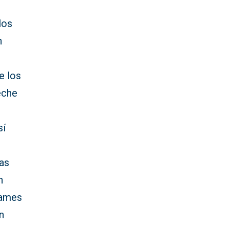
los
n
e los
eche
sí
las
n
mames
n