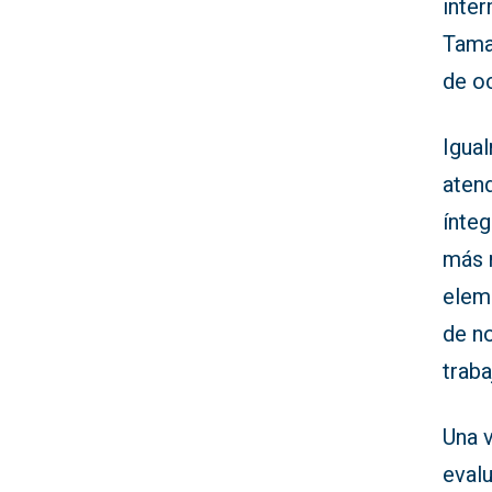
inte
Tama
de oc
Igual
atend
ínteg
más r
eleme
de n
traba
Una 
evalu