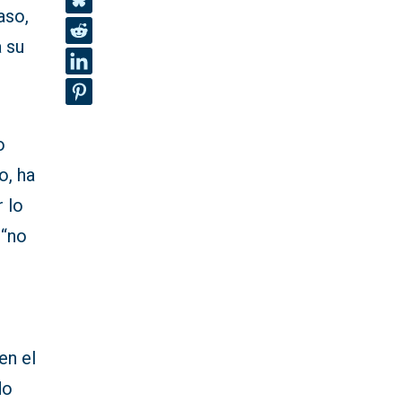
aso,
a su
o
o, ha
 lo
 “no
l
en el
do