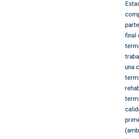
Esta
comp
part
final
termi
traba
una c
term
rehab
term
calid
prim
(ambo