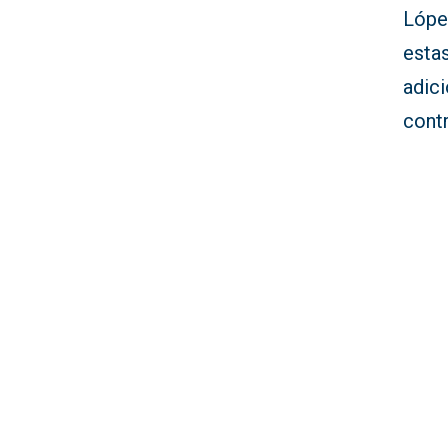
Lópe
esta
adic
contr