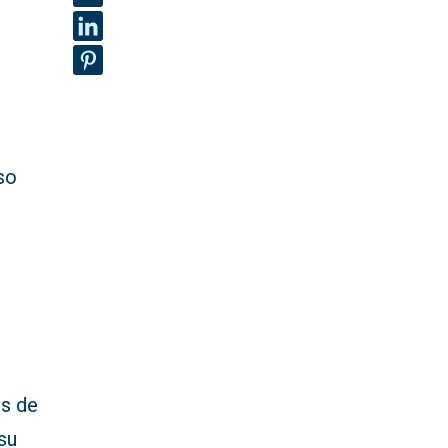
so
es de
 su