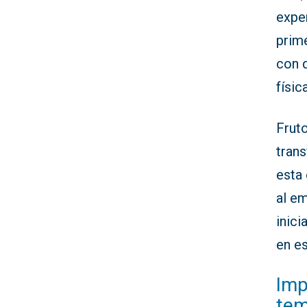
exper
prime
con d
físi
Frut
tran
esta
al e
inici
en e
Imp
tem