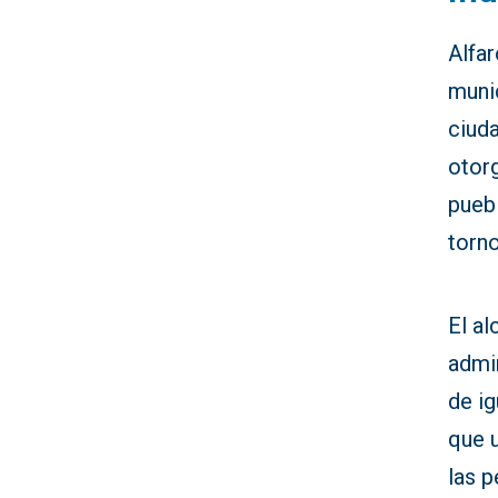
Alfar
muni
ciud
otor
puebl
torno
El a
admin
de ig
que 
las 