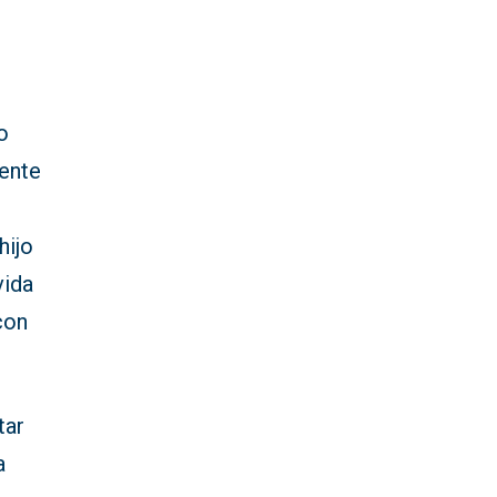
o
dente
hijo
vida
con
tar
a