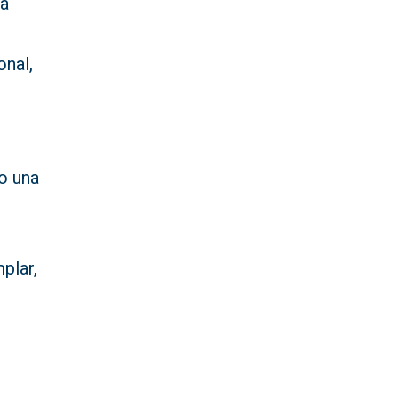
ia
onal,
o una
plar,