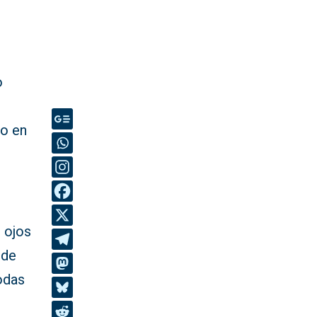
o
co en
s
 ojos
 de
odas