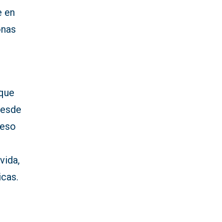
e en
onas
 que
Desde
ceso
vida,
icas.