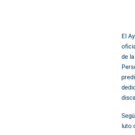
El Ay
ofici
de la
Pers
predi
dedi
disca
Según
luto 