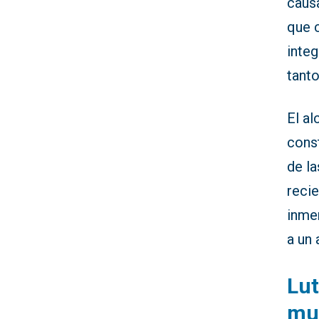
causa
que c
integ
tant
El al
cons
de la
recie
inmen
a un 
Lut
mu