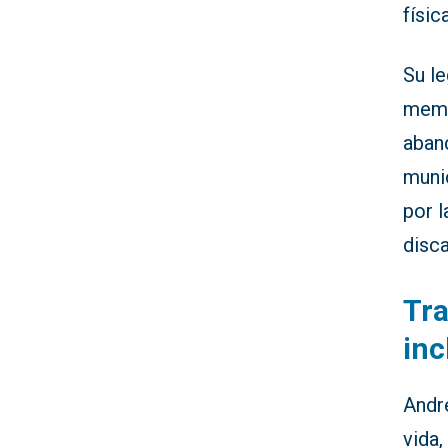
físic
Su l
memor
aband
munic
por l
disc
Tra
inc
Andr
vida,