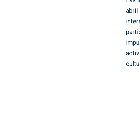
Las i
abril
inter
parti
impu
activ
cultu