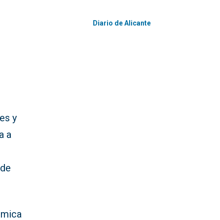
Diario de Alicante
es y
a a
 de
nómica