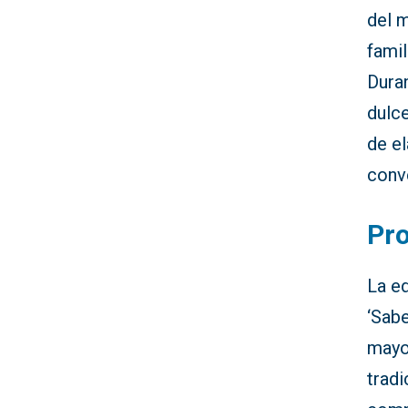
del m
fami
Duran
dulce
de el
conve
Pr
La ed
‘Sab
mayo
tradi