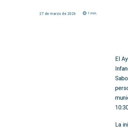
1
min.
27 de marzo de 2026
El A
Infan
Sabor
pers
munic
10:30
La in