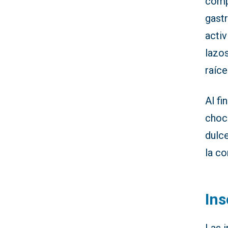
comp
gast
activ
lazo
raíce
Al fi
choc
dulc
la co
Ins