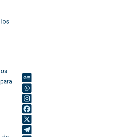
 los
n
los
 para