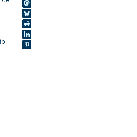
4 de
a
to
o