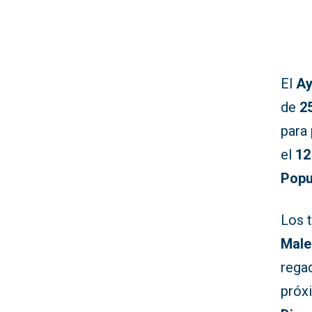
El
Ay
de
2
para
el
12
Popu
Los 
Male
rega
próx