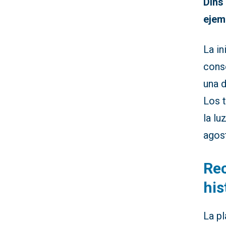
Dins
ejem
La in
conse
una d
Los t
la lu
agost
Rec
his
La pl