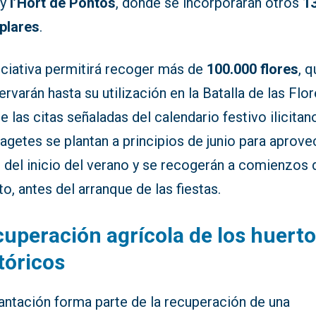
y
l’Hort de Pontos
, donde se incorporarán otros
1
plares
.
iciativa permitirá recoger más de
100.000 flores
, 
rvarán hasta su utilización en la Batalla de las Flor
e las citas señaladas del calendario festivo ilicitan
agetes se plantan a principios de junio para aprove
z del inicio del verano y se recogerán a comienzos 
o, antes del arranque de las fiestas.
uperación agrícola de los huert
tóricos
antación forma parte de la recuperación de una