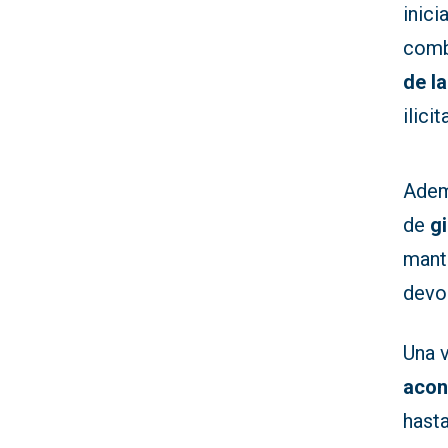
inici
combi
de l
ilici
Adem
de
g
mant
devol
Una 
acon
hasta