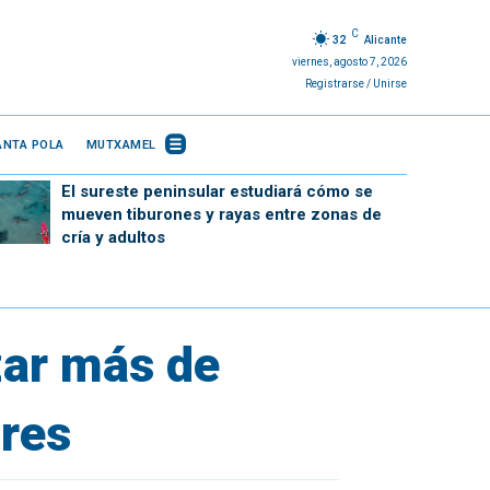
C
32
Alicante
viernes, agosto 7, 2026
Registrarse / Unirse
ANTA POLA
MUTXAMEL
El sureste peninsular estudiará cómo se
mueven tiburones y rayas entre zonas de
cría y adultos
zar más de
ores