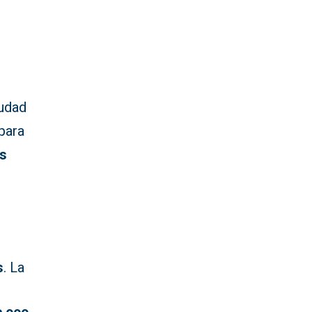
iudad
 para
os
s
. La