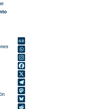
ue
nto
s
ones
s
ión