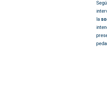
Segú
inte
la
so
inte
pres
peda