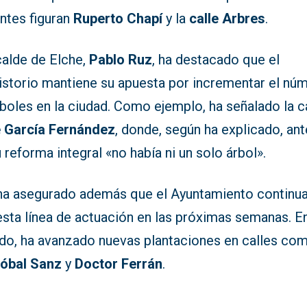
ntes figuran
Ruperto Chapí
y la
calle Arbres
.
calde de Elche,
Pablo Ruz
, ha destacado que el
istorio mantiene su apuesta por incrementar el nú
boles en la ciudad. Como ejemplo, ha señalado la c
 García Fernández
, donde, según ha explicado, an
 reforma integral «no había ni un solo árbol».
ha asegurado además que el Ayuntamiento continu
esta línea de actuación en las próximas semanas. E
ido, ha avanzado nuevas plantaciones en calles co
tóbal Sanz
y
Doctor Ferrán
.