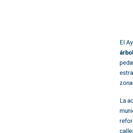
El A
árbo
peda
estra
zona
La ac
munic
refor
calle