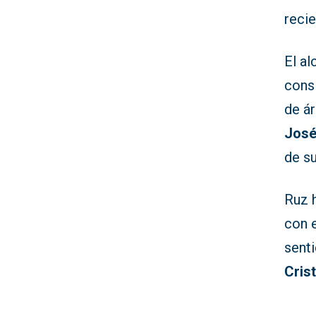
recie
El al
cons
de ár
José
de su
Ruz 
con 
sent
Cris