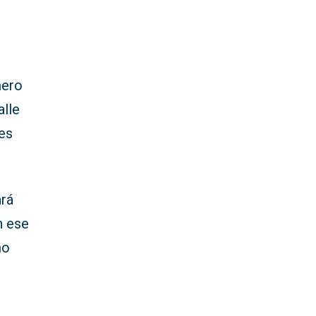
mero
alle
tes
ará
n ese
mo