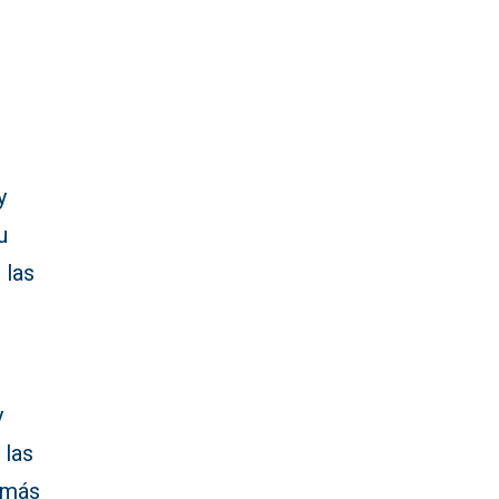
y
u
 las
y
 las
s más