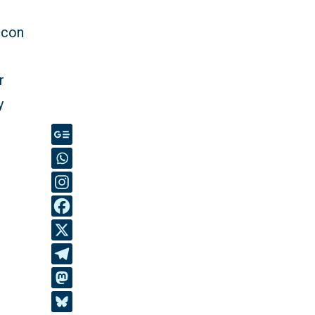
 con
r
y