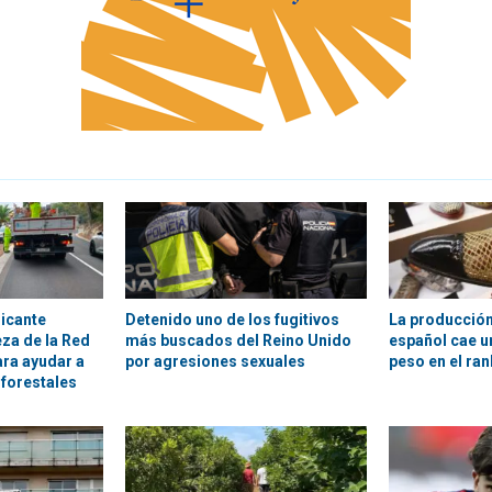
licante
Detenido uno de los fugitivos
La producción
ieza de la Red
más buscados del Reino Unido
español cae un
ara ayudar a
por agresiones sexuales
peso en el ra
 forestales