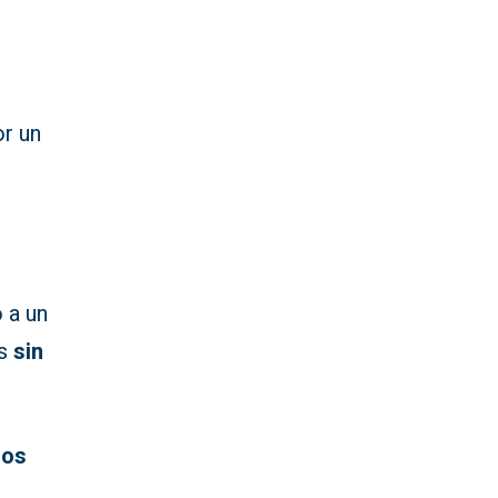
r un
 a un
es
sin
los