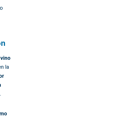
lo
ón
rvino
n la
or
a
.
omo