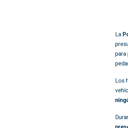
La
Po
pres
para
peda
Los h
vehí
ning
Dura
pres