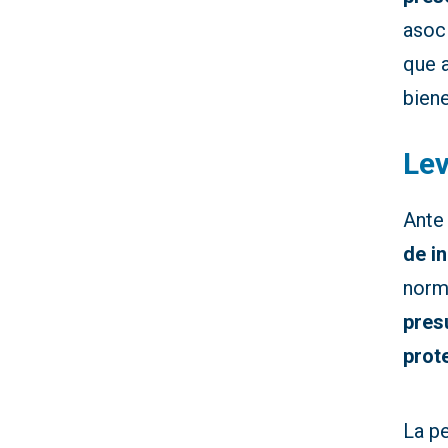
asoci
que a
biene
Lev
Ante 
de i
norma
pres
prot
La p