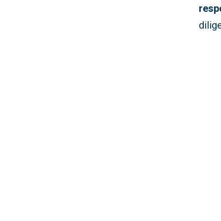
resp
dili