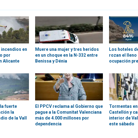
 incendios en
Muere una mujer y tres heridos
Los hoteles d
so por
en un choque en la N-332 entre
rozan el llen
 Alicante
Benissa y Dénia
ocupación pre
la fuerte
El PPCV reclama al Gobierno que
Tormentas en e
ción la
pague a la Comunitat Valenciana
Castellón y ca
dio de la Vall
más de 4.000 millones por
interior de Va
dependencia
este sábado