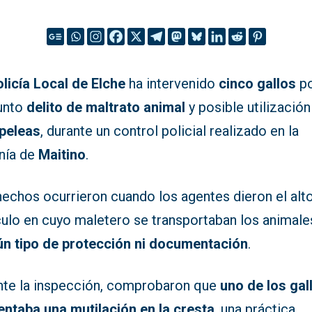
licía Local de Elche
ha intervenido
cinco gallos
po
unto
delito de maltrato animal
y posible utilización
peleas
, durante un control policial realizado en la
nía de
Maitino
.
echos ocurrieron cuando los agentes dieron el alto
culo en cuyo maletero se transportaban los animal
ún tipo de protección ni documentación
.
nte la inspección, comprobaron que
uno de los gal
entaba una mutilación en la cresta
, una práctica