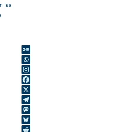
n las
s.