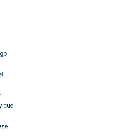
rgo
el
y
 y que
ase