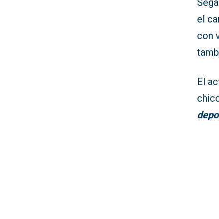
Sega
el c
con 
tamb
El ac
chico
depo