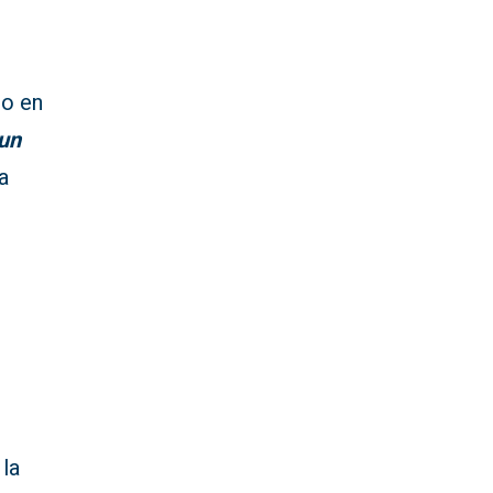
to en
 un
a
l
s
la