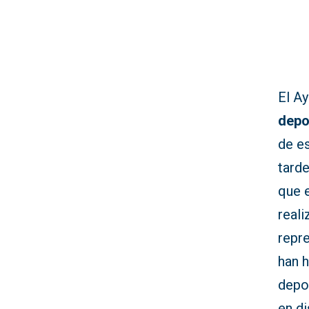
El A
depo
de e
tarde
que e
reali
repre
han 
depor
en di