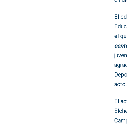
El ed
Educ
el q
cent
juven
agrad
Depo
acto.
El a
Elch
Camp