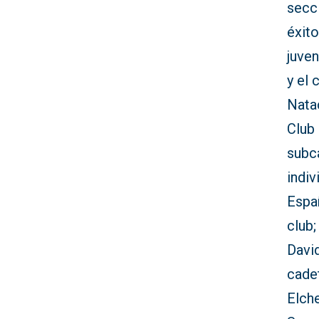
secci
éxito
juve
y el 
Nata
Club
subc
indiv
Españ
club;
David
cade
Elch