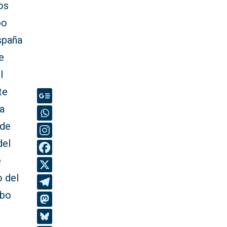
os
po
spaña
e
l
te
a
 de
del
e
o del
obo