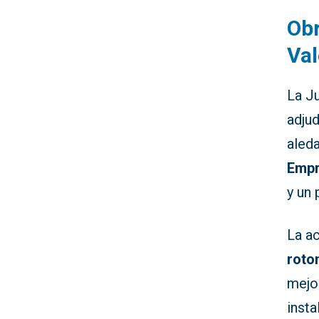
Obr
Val
La J
adjud
aled
Empr
y un
La a
roto
mejor
insta