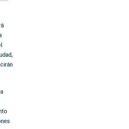
rá
a
l
udad,
cirán
 a
nto
ones