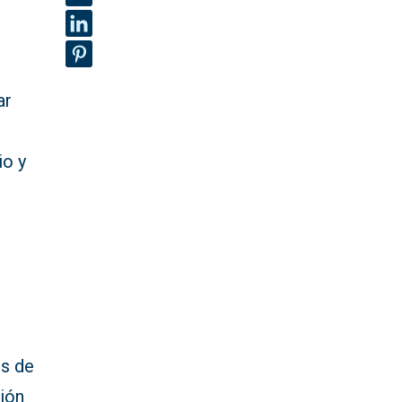
ar
io y
os de
ción