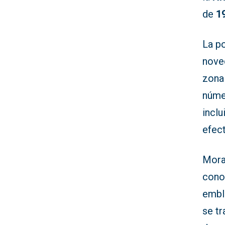
de
1
La p
nove
zona
núme
inclu
efect
Mora
cono
embl
se t