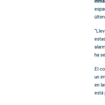
Inma
espac
últi
“Lle
estas
alar
ha s
El co
un i
en l
está 