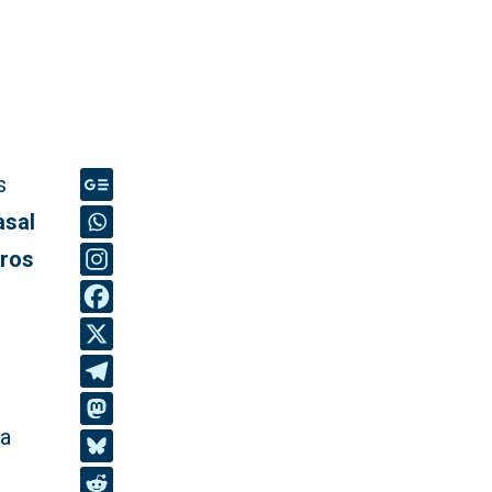
s
asal
uros
la