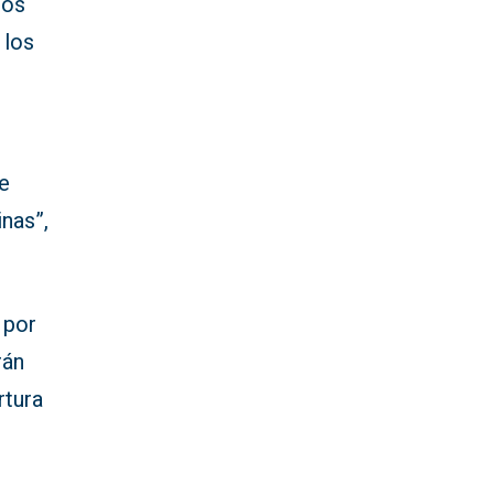
tos
 los
de
nas”,
por
rán
rtura