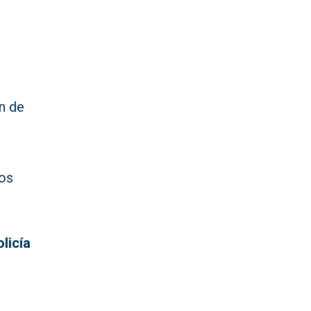
ón de
tos
licía