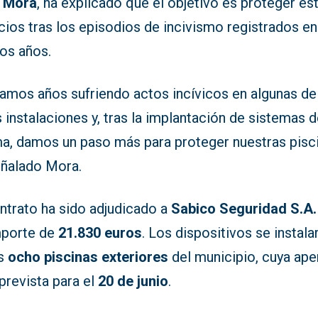
 Mora
, ha explicado que el objetivo es proteger es
ios tras los episodios de incivismo registrados en
mos años.
vamos años sufriendo actos incívicos en algunas de
 instalaciones y, tras la implantación de sistemas 
ma, damos un paso más para proteger nuestras pisci
eñalado Mora.
ntrato ha sido adjudicado a
Sabico Seguridad S.A.
mporte de
21.830 euros
. Los dispositivos se instala
as
ocho piscinas exteriores
del municipio, cuya ape
prevista para el
20 de junio
.