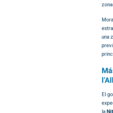
zonas
Mora
estra
una z
previ
princ
Más
l’A
El g
expe
la
Ni