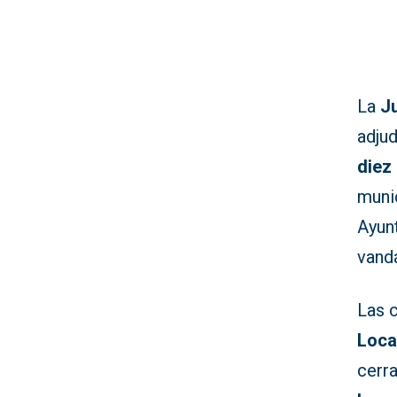
La
J
adjud
diez
munic
Ayun
vandá
Las 
Loca
cerra