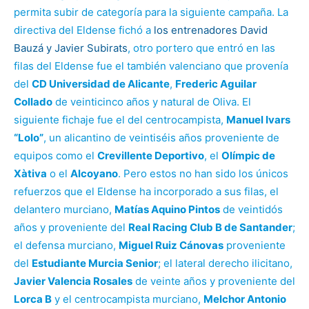
permita subir de categoría para la siguiente campaña. La
directiva del Eldense fichó a
los entrenadores David
Bauzá y Javier Subirats
, otro portero que entró en las
filas del Eldense fue el también valenciano que provenía
del
CD Universidad de Alicante
,
Frederic Aguilar
Collado
de veinticinco años y natural de Oliva. El
siguiente fichaje fue el del centrocampista,
Manuel Ivars
“Lolo”
, un alicantino de veintiséis años proveniente de
equipos como el
Crevillente Deportivo
, el
Olímpic de
Xàtiva
o el
Alcoyano
. Pero estos no han sido los únicos
refuerzos que el Eldense ha incorporado a sus filas, el
delantero murciano,
Matías Aquino Pintos
de veintidós
años y proveniente del
Real Racing Club B de Santander
;
el defensa murciano,
Miguel Ruiz Cánovas
proveniente
del
Estudiante Murcia Senior
; el lateral derecho ilicitano,
Javier Valencia Rosales
de veinte años y proveniente del
Lorca B
y el centrocampista murciano,
Melchor Antonio