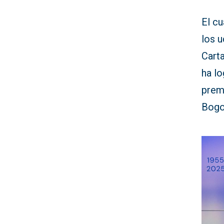
El c
los u
Cart
ha lo
prem
Bogo