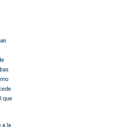
han
de
mbas
como
ncede
l que
 a la