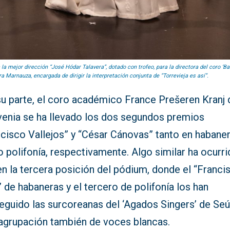
la mejor dirección “José Hódar Talavera”, dotado con trofeo, para la directora del coro ‘Bal
a Marnauza, encargada de dirigir la interpretación conjunta de “Torrevieja es así”.
su parte, el coro académico France Prešeren Kranj 
venia se ha llevado los dos segundos premios
ncisco Vallejos” y “César Cánovas” tanto en habane
 polifonía, respectivamente. Algo similar ha ocurr
n la tercera posición del pódium, donde el “Franci
 de habaneras y el tercero de polifonía los han
eguido las surcoreanas del ‘Agados Singers’ de Seú
 agrupación también de voces blancas.