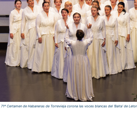
 71º Certamen de Habaneras de Torrevieja corona las voces blancas del ‘Balta’ de Leto