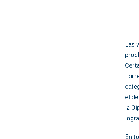
Las v
proc
Cert
Torr
cate
el de
la Di
logra
En to