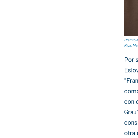
Premio a 
Riga, Mar
Por 
Eslo
“Fra
como
con e
Grau”
cons
otra