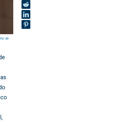
ta’ de
de
ras
ido
sco
l,