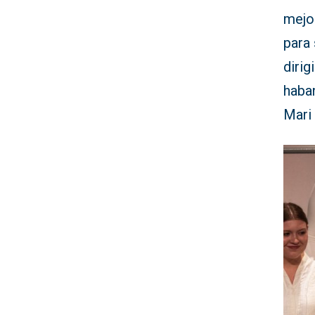
mejo
para 
dirig
haban
Mari