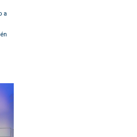
o a
ién
u