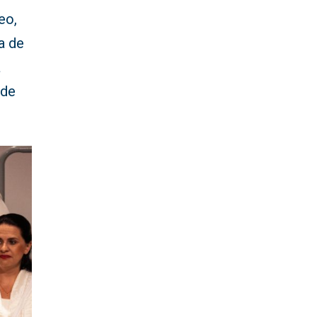
eo,
a de
a
 de