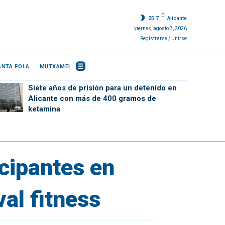
C
25.7
Alicante
viernes, agosto 7, 2026
Registrarse / Unirse
ANTA POLA
MUTXAMEL
Siete años de prisión para un detenido en
Alicante con más de 400 gramos de
ketamina
icipantes en
val fitness