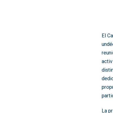
El C
undé
reun
activ
disti
dedic
prop
parti
La p