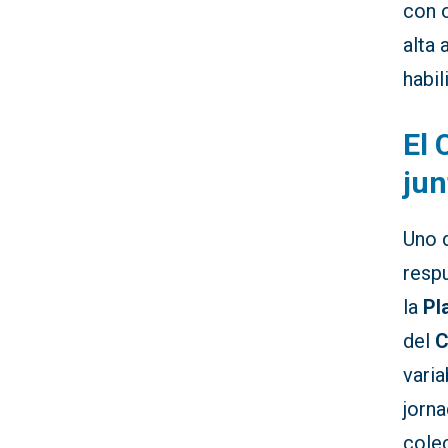
con o
alta 
habil
El 
jun
Uno 
resp
la
Pl
del
C
varia
jorn
colec