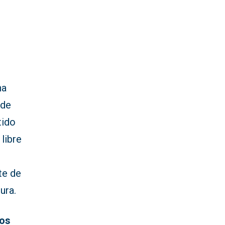
ha
 de
tido
 libre
te de
ura.
ios