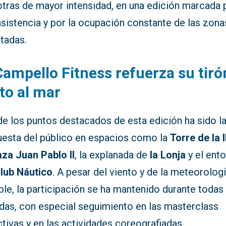
tras de mayor intensidad, en una edición marcada p
asistencia y por la ocupación constante de las zona
itadas.
Campello Fitness refuerza su tiró
to al mar
de los puntos destacados de esta edición ha sido l
uesta del público en espacios como la
Torre de la I
aza Juan Pablo II
, la explanada de
la Lonja
y el ent
lub Náutico
. A pesar del viento y de la meteorolog
ble, la participación se ha mantenido durante todas 
adas, con especial seguimiento en las masterclass
tivas y en las actividades coreografiadas.