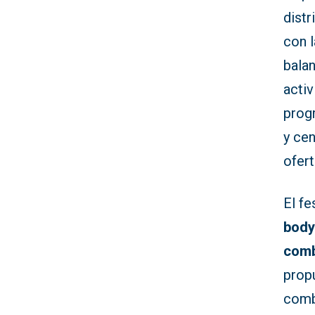
distr
con 
balan
acti
progr
y cen
ofert
El fe
body
com
prop
combi