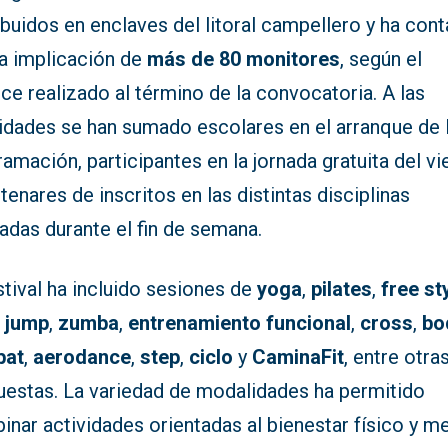
ibuidos en enclaves del litoral campellero y ha con
la implicación de
más de 80 monitores
, según el
ce realizado al término de la convocatoria. A las
vidades se han sumado escolares en el arranque de 
amación, participantes en la jornada gratuita del vi
tenares de inscritos en las distintas disciplinas
adas durante el fin de semana.
stival ha incluido sesiones de
yoga
,
pilates
,
free st
 jump
,
zumba
,
entrenamiento funcional
,
cross
,
bo
bat
,
aerodance
,
step
,
ciclo
y
CaminaFit
, entre otra
uestas. La variedad de modalidades ha permitido
nar actividades orientadas al bienestar físico y m