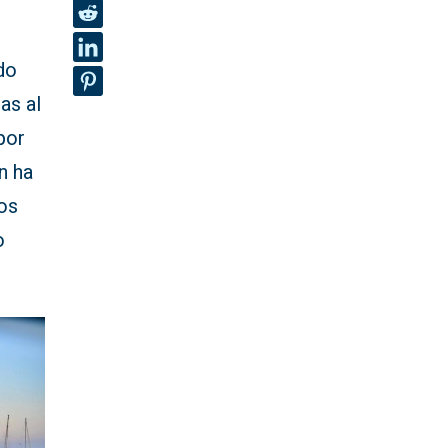
do
as al
por
n ha
yos
o