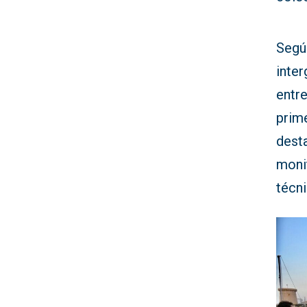
Según
inter
entr
prime
dest
moni
técni