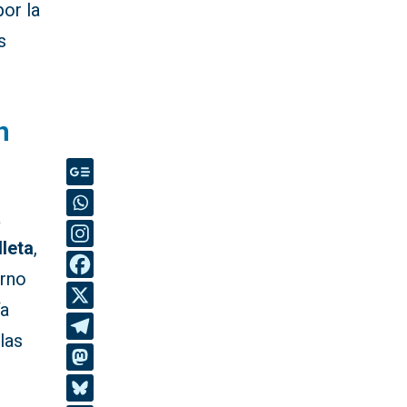
or la
s
n
a
lleta
,
orno
ía
las