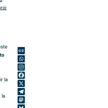
orio
este
sto
r la
 la