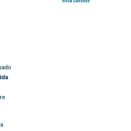
Rosa Sánchez
asado
vida
re
ha