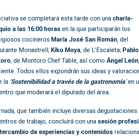
iciativa se completará esta tarde con una
charla-
quio a las 16:00 horas
en la que participarán los
tigiosos cocineros
María José San Román
, del
aurante Monastrell;
Kiko Moya
, de L’Escaleta;
Pablo
toro
, de Montoro Chef Table, así como
Ángel León
iente. Todos ellos expondrán sus ideas y valoracio
e la
‘
Sostenibilidad a través de la gastronomía
’
en 
entro que moderará el diputado del área.
rnada, que también incluye diversas degustaciones 
entros de trabajo, concluirá con una
sesión profes
ntercambio de experiencias y contenidos
relacion