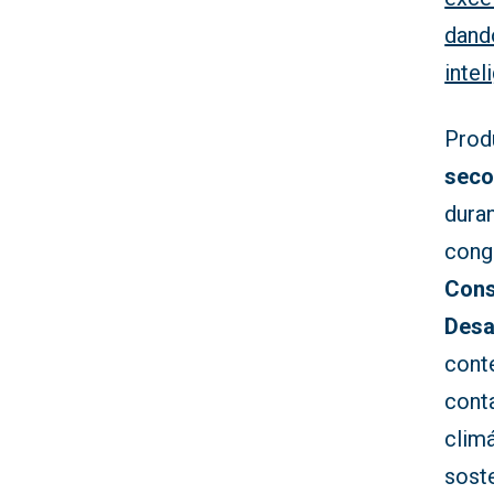
dand
inte
Prod
sec
duran
cong
Cons
Desa
cont
conta
clim
soste