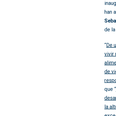
inau
han 
Seba
de la
“
De u
vivi
alime
de vi
resp
que “
desar
la al
exce