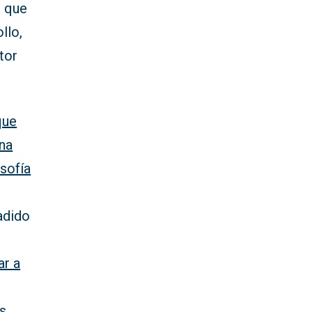
l que
llo,
tor
que
ena
sofía
adido
ar a
os