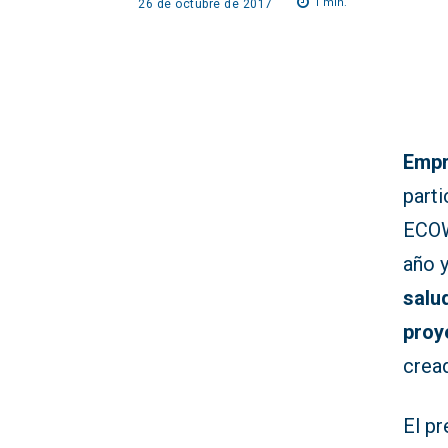
1
min.
26 de octubre de 2017
Empr
part
ECOW
año y
salu
proy
crea
El pr