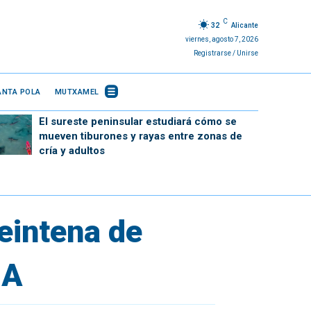
C
32
Alicante
viernes, agosto 7, 2026
Registrarse / Unirse
ANTA POLA
MUTXAMEL
El sureste peninsular estudiará cómo se
mueven tiburones y rayas entre zonas de
cría y adultos
intena de
DA