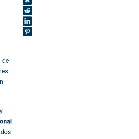
, de
nes
un
y
ional
ados