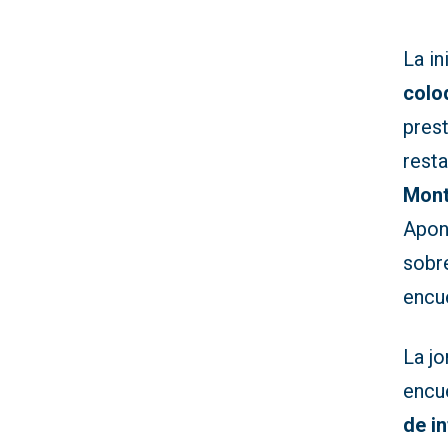
La in
colo
pres
rest
Mon
Apon
sobr
encu
La jo
encu
de i