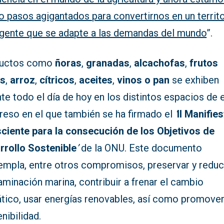
o pasos agigantados para convertirnos en un territ
ligente que se adapte a las demandas del mundo
”.
uctos como
ñoras
,
granadas
,
alcachofas
,
frutos
os
,
arroz
,
cítricos
,
aceites
,
vinos o pan
se exhiben
te todo el día de hoy en los distintos espacios de 
reso en el que también se ha firmado el
‘
II Manifie
ciente para la consecución de los
Objetivos de
rrollo Sostenible
’
de la ONU. Este documento
empla, entre otros compromisos, preservar y reduci
minación marina, contribuir a frenar el cambio
ático, usar energías renovables, así como promover
nibilidad.