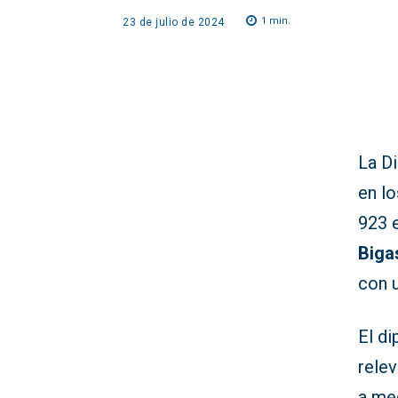
1
min.
23 de julio de 2024
La D
en lo
923 
Biga
con u
El di
rele
a me