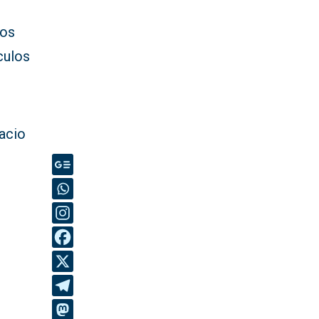
dos
culos
acio