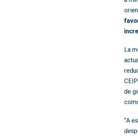
orien
favo
incr
La m
actu
reduc
CEIP
de gi
como
“A e
despl