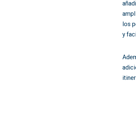
añadi
ampl
los 
y fac
Adem
adici
itine