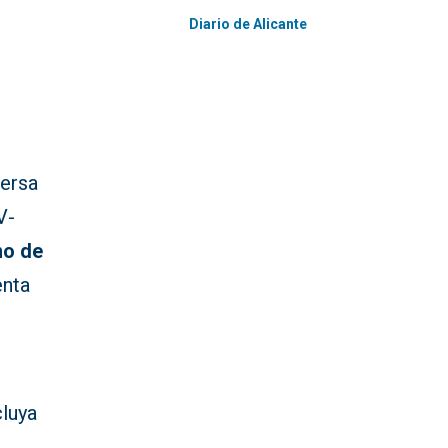
Diario de Alicante
mersa
V-
mo de
enta
cluya